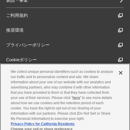
製品・事業
ご利用規約
推奨環境
プライバシーポリシー
Cookieポリシー
We collect unique personal identifiers such as cookies to analyze
アクセシビリティ方針
our traffic and to personalize content and ads. We share
information about your use of our website with our analytics and
advertising partners, who may combine it with other information
that you have provided to them or that they have collected from
古物営業法に基づく表示
your use of their services. Please click "
here
" to see more details
about how we use cookies and the retention period of each
cookie. You have the right to opt out of our sharing of your
製品・事業のお問合せ
information with our partners. Please click [Do Not Sell or Share
My Personal Information] to exercise your right.
Privacy Policy for California Residents
Change your sell or share preference