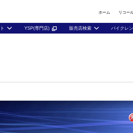
ホーム
リコー
ント
YSP(専門店)
販売店検索
バイクレ