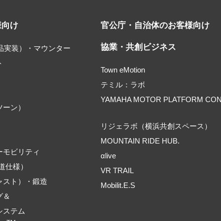
様向け
官公庁・自治体のお客様向け
協業・共創ビジネス
部品実装）・マウンター
ト
Town eMotion
テミル：ラボ
YAMAHA MOTOR PLATFORM CO
ツーン）
リジェラボ（横浜共創スペース）
MOUNTAIN RIDE HUB.
ーモビリティ
αlive
道仕様）
VR TRAIL
ャスト）・鍛造
Mobilit.E.S
グ＆
システム