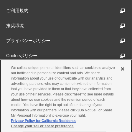
ご利用規約
推奨環境
プライバシーポリシー
Cookieポリシー
We collect unique personal identifiers such as cookies to analyze
アクセシビリティ方針
our traffic and to personalize content and ads. We share
information about your use of our website with our analytics and
advertising partners, who may combine it with other information
that you have provided to them or that they have collected from
古物営業法に基づく表示
your use of their services. Please click "
here
" to see more details
about how we use cookies and the retention period of each
cookie. You have the right to opt out of our sharing of your
製品・事業のお問合せ
information with our partners. Please click [Do Not Sell or Share
My Personal Information] to exercise your right.
Privacy Policy for California Residents
Change your sell or share preference