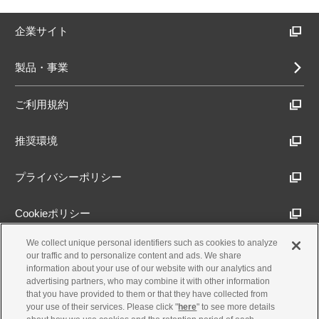
企業サイト
製品・事業
ご利用規約
推奨環境
プライバシーポリシー
Cookieポリシー
We collect unique personal identifiers such as cookies to analyze
アクセシビリティ方針
our traffic and to personalize content and ads. We share
information about your use of our website with our analytics and
advertising partners, who may combine it with other information
that you have provided to them or that they have collected from
古物営業法に基づく表示
your use of their services. Please click "
here
" to see more details