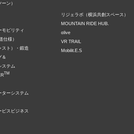
ツーン）
リジェラボ（横浜共創スペース）
MOUNTAIN RIDE HUB.
ーモビリティ
αlive
道仕様）
VR TRAIL
ャスト）・鍛造
Mobilit.E.S
グ＆
システム
TM
ER
ーターシステム
ービスビジネス