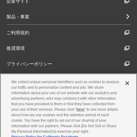
企業サイト
製品・事業
ご利用規約
推奨環境
プライバシーポリシー
Cookieポリシー
We collect unique personal identifiers such as cookies to analyze
our traffic and to personalize content and ads. We share
information about your use of our website with our analytics and
アクセシビリティ方針
advertising partners, who may combine it with other information
that you have provided to them or that they have collected from
your use of their services. Please click "
here
" to see more details
about how we use cookies and the retention period of each
古物営業法に基づく表示
cookie. You have the right to opt out of our sharing of your
information with our partners. Please click [Do Not Sell or Share
My Personal Information] to exercise your right.
製品・事業のお問合せ
Privacy Policy for California Residents