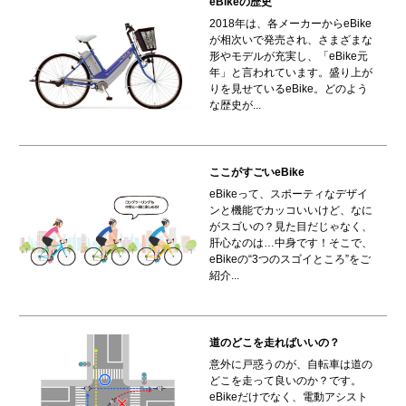
eBikeの歴史
2018年は、各メーカーからeBike
が相次いで発売され、さまざまな
形やモデルが充実し、「eBike元
年」と言われています。盛り上が
りを見せているeBike。どのよう
な歴史が...
ここがすごいeBike
eBikeって、スポーティなデザイ
ンと機能でカッコいいけど、なに
がスゴいの？見た目だじゃなく、
肝心なのは…中身です！そこで、
eBikeの“3つのスゴイところ”をご
紹介...
道のどこを走ればいいの？
意外に戸惑うのが、自転車は道の
どこを走って良いのか？です。
eBikeだけでなく、電動アシスト