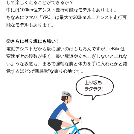
して楽しく走ることができるか？
こんな時
メンテナンス
中には100km位アシスト走行可能なモデルもあります。
どうするの？
ちなみにヤマハ「YPJ」は最大で200km以上アシスト走行可
能なモデルもあります。
試乗
②
さらに登り坂にも強い！
インプレッション
電動アシストだから坂に強いのはもちろんですが、eBikeは
変速ギヤの段数が多く、長い坂道や立ちこぎしないと上れな
いような坂道も、まるで強靱な脚と体力を手に入れたかと錯
覚するほどの“新感覚”な乗り心地です。