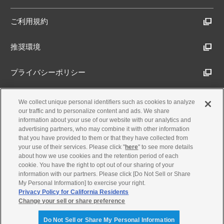
ご利用規約
推奨環境
プライバシーポリシー
Cookieポリシー
We collect unique personal identifiers such as cookies to analyze
our traffic and to personalize content and ads. We share
information about your use of our website with our analytics and
アクセシビリティ方針
advertising partners, who may combine it with other information
that you have provided to them or that they have collected from
your use of their services. Please click "
here
" to see more details
about how we use cookies and the retention period of each
古物営業法に基づく表示
cookie. You have the right to opt out of our sharing of your
information with our partners. Please click [Do Not Sell or Share
My Personal Information] to exercise your right.
製品・事業のお問合せ
Privacy Policy for California Residents
Change your sell or share preference
© Yamaha Motor Co., Ltd.
Do Not Sell or Share My Personal Information