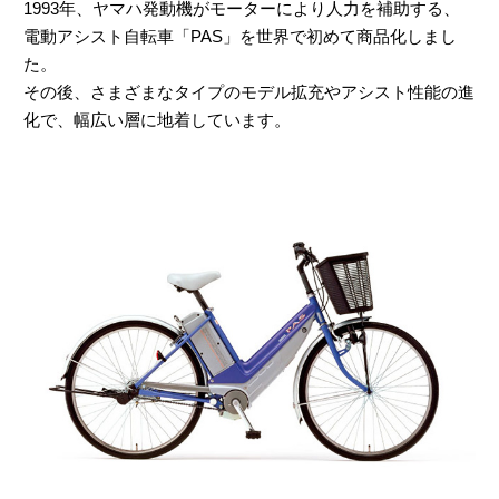
1993年、ヤマハ発動機がモーターにより人力を補助する、
こんな時
メンテナンス
電動アシスト自転車「PAS」を世界で初めて商品化しまし
どうするの？
た。
その後、さまざまなタイプのモデル拡充やアシスト性能の進
化で、幅広い層に地着しています。
試乗
インプレッション