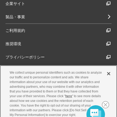
企業サイト
製品・事業
ご利用規約
推奨環境
プライバシーポリシー
Cookieポリシー
We collect unique personal identifiers such as cookies to analyze
our traffic and to personalize content and ads. We share
information about your use of our website with our analytics and
アクセシビリティ方針
advertising partners, who may combine it with other information
that you have provided to them or that they have collected from
your use of their services. Please click "
here
" to see more details
about how we use cookies and the retention period of each
古物営業法に基づく表示
cookie. You have the right to opt out of our sharing of your
information with our partners. Please click [Do Not Sell or Share
My Personal Information] to exercise your right.
製品・事業のお問合せ