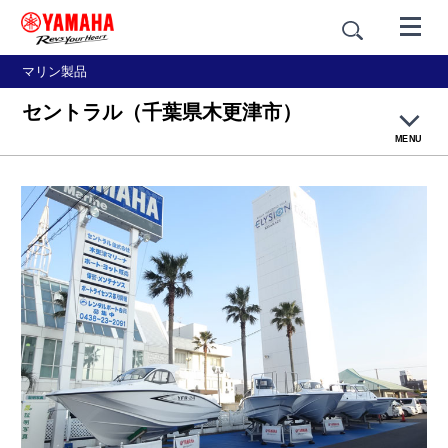
マリン製品
セントラル（千葉県木更津市）
MENU
ヤマハボート免許教室について
船舶免許の取り方
講習内容
会場紹介
お申込み方法
体験レポート