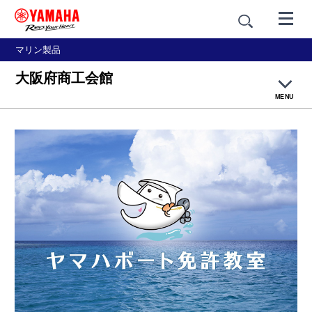
マリン製品
大阪府商工会館
MENU
ヤマハボート免許教室について
講習内容
講師紹介
会場紹介
お申込み方法
体験レポート