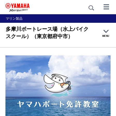
マリン製品
多摩川ボートレース場（水上バイク
スクール）（東京都府中市）
MENU
ヤマハボート免許教室について
船舶免許の取り方
講習内容
会場紹介
お申込み方法