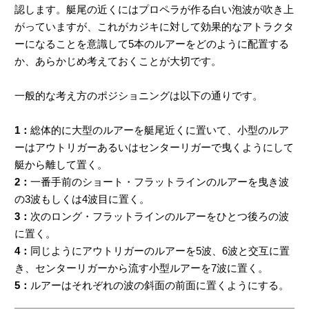
認します。艇尾の近くにはプロペラが作る白い泡波が吹き上
がっていますが、これがカジキに対して効果的なアトラクタ
ーになることを意識して5本のルアーをどのように配置する
か、あらかじめ考えておくことが大切です。
一般的な考え方のポジショニングは以下の通りです。
1：
総体的に大型のルアーを艇尾近くに置いて、小型のルア
ーはアウトリガーあるいはセンターリガーで曳くようにして
艇から離して置く。
2：
一番手前のショート・フラットラインのルアーを曳き波
の3波もしくは4波目に置く。
3：
次のロング・フラットラインのルアーをひとつ後ろの波
に置く。
4：
同じようにアウトリガーのルアーを5波、6波と交互に置
き、センターリガーから流す小型ルアーを7波に置く。
5：
ルアーはそれぞれの波の斜面の前面に置くようにする。