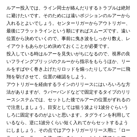
ルアー投入では、ライン同士が絡んだりするトラブルは絶対
に避けたいです。そのためには遠いポジションのルアーから
入れるとよいでしょう。センターリガーからアウトリガー、
最後にフラットラインという順にすればスムーズです。遠い
位置から決めていくので、事前に曳き波をしっかり数え、レ
イアウトもあらかじめ決めておくことが必要です。
投入している時はルアーを見失いがちになるので、視界の良
いフライングブリッジのクルーから指示をもらうほか、リー
ルをすばやく巻き上げたりロッドを煽ったりしてルアーに飛
翔を挙げさせて、位置の確認をしよう。
アウトリガーを経由するラインのリリースにはいろいろな方
法がありますが、ラバーバンドなどで固定するタイプのリリ
ースシステムでは、セットした後でルアーの位置がずれるの
で注意しましょう。目安としては狙う波より1波分ぐらいう
しろに固定するのがよいと思います。タグラインを利用して
いるなら、逆に1波分くらい短く入れてからセットするよう
にしましょう。その点ではアウトリガーリリース用に「ロー