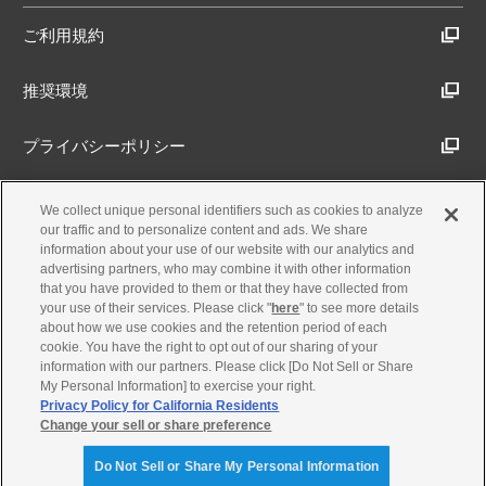
ご利用規約
推奨環境
プライバシーポリシー
Cookieポリシー
We collect unique personal identifiers such as cookies to analyze
our traffic and to personalize content and ads. We share
information about your use of our website with our analytics and
アクセシビリティ方針
advertising partners, who may combine it with other information
that you have provided to them or that they have collected from
your use of their services. Please click "
here
" to see more details
about how we use cookies and the retention period of each
古物営業法に基づく表示
cookie. You have the right to opt out of our sharing of your
information with our partners. Please click [Do Not Sell or Share
My Personal Information] to exercise your right.
製品・事業のお問合せ
Privacy Policy for California Residents
Change your sell or share preference
© Yamaha Motor Co., Ltd.
Do Not Sell or Share My Personal Information