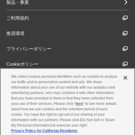
製品・事業
ご利用規約
推奨環境
プライバシーポリシー
Cookieポリシー
We collect unique personal identifiers such as cookies to analyze
アクセシビリティ方針
our traffic and to personalize content and ads. We share
information about your use of our website with our analytics and
advertising partners, who may combine it with other information
that you have provided to them or that they have collected from
古物営業法に基づく表示
your use of their services. Please click "
here
" to see more details
about how we use cookies and the retention period of each
cookie. You have the right to opt out of our sharing of your
製品・事業のお問合せ
information with our partners. Please click [Do Not Sell or Share
My Personal Information] to exercise your right.
Privacy Policy for California Residents