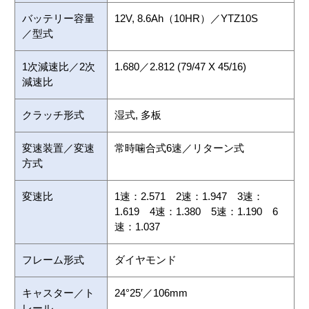
バッテリー容量
12V, 8.6Ah（10HR）／YTZ10S
／型式
1次減速比／2次
1.680／2.812 (79/47 X 45/16)
減速比
クラッチ形式
湿式, 多板
変速装置／変速
常時噛合式6速／リターン式
方式
変速比
1速：2.571 2速：1.947 3速：
1.619 4速：1.380 5速：1.190 6
速：1.037
フレーム形式
ダイヤモンド
キャスター／ト
24°25′／106mm
レール