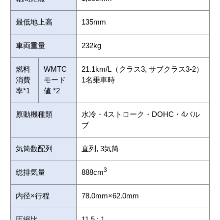
最低地上高
135mm
車両重量
232kg
燃料
WMTC
21.1km/L（クラス3, サブクラス3-2）
消費
モード
1名乗車時
率*1
値 *2
原動機種類
水冷・4ストローク・DOHC・4バル
ブ
気筒数配列
直列, 3気筒
3
総排気量
888cm
内径×行程
78.0mm×62.0mm
圧縮比
11.5 : 1