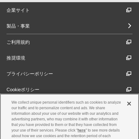
企業サイト
製品・事業
ご利用規約
推奨環境
プライバシーポリシー
Cookieポリシー
We collect unique personal identifiers such as cookies to analyze
アクセシビリティ方針
our traffic and to personalize content and ads. We share
information about your use of our website with our analytics and
advertising partners, who may combine it with other information
that you have provided to them or that they have collected from
古物営業法に基づく表示
your use of their services. Please click "
here
" to see more details
about how we use cookies and the retention period of each