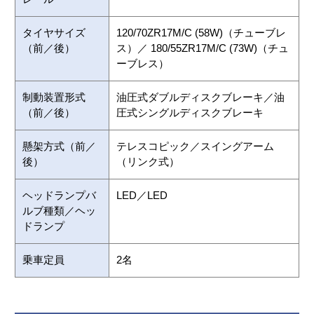
タイヤサイズ
120/70ZR17M/C (58W)（チューブレ
（前／後）
ス）／ 180/55ZR17M/C (73W)（チュ
ーブレス）
制動装置形式
油圧式ダブルディスクブレーキ／油
（前／後）
圧式シングルディスクブレーキ
懸架方式（前／
テレスコピック／スイングアーム
後）
（リンク式）
ヘッドランプバ
LED／LED
ルブ種類／ヘッ
ドランプ
乗車定員
2名