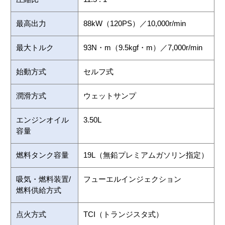
最高出力
88kW（120PS）／10,000r/min
最大トルク
93N・m（9.5kgf・m）／7,000r/min
始動方式
セルフ式
潤滑方式
ウェットサンプ
エンジンオイル
3.50L
容量
燃料タンク容量
19L（無鉛プレミアムガソリン指定）
吸気・燃料装置/
フューエルインジェクション
燃料供給方式
点火方式
TCI（トランジスタ式）