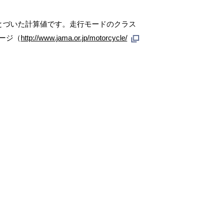
とづいた計算値です。走行モードのクラス
ージ（
http://www.jama.or.jp/motorcycle/