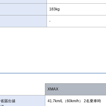
183kg
-
XMAX
通省届出値
41.7km/L（60km/h） 2名乗車時