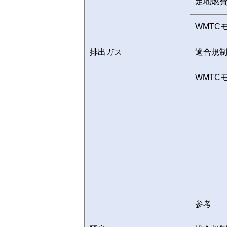
定地燃
WMTC
排出ガス
適合規
WMTC
参考