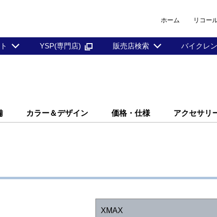
ホーム
リコー
ント
YSP(専門店)
販売店検索
バイクレ
備
カラー＆デザイン
価格・仕様
アクセサリ
XMAX