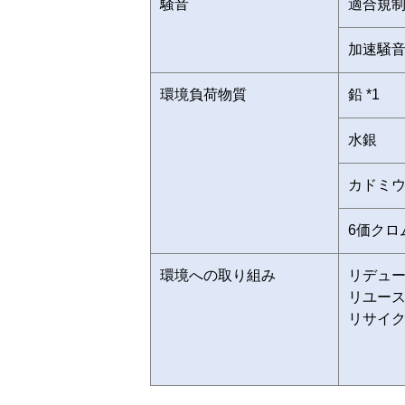
騒音
適合規
加速騒
環境負荷物質
鉛 *1
水銀
カドミ
6価クロ
環境への取り組み
リデュ
リユー
リサイ