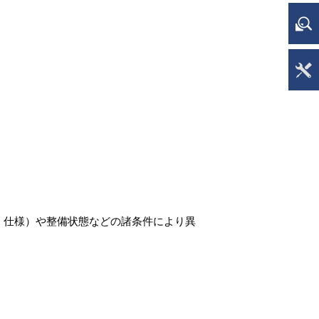
Y
展
ア
、仕様）や整備状態などの諸条件により異