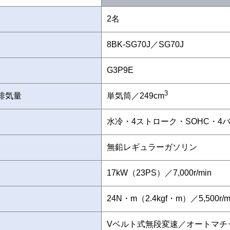
2名
8BK-SG70J／SG70J
G3P9E
3
排気量
単気筒／249cm
水冷・4ストローク・SOHC・4
無鉛レギュラーガソリン
17kW（23PS）／7,000r/min
24N・m（2.4kgf・m）／5,500r/m
Vベルト式無段変速／オートマチ