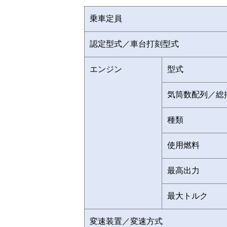
乗車定員
認定型式／車台打刻型式
エンジン
型式
気筒数配列／総
種類
使用燃料
最高出力
最大トルク
変速装置／変速方式