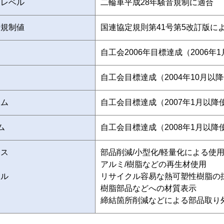
制レベル
二輪車平成28年騒音規制に適合
音規制値
国連協定規則第41号第5改訂版に
自工会2006年目標達成（2006年1
自工会目標達成（2004年10月以
ウム
自工会目標達成（2007年1月以降
ム
自工会目標達成（2008年1月以降
ース
部品削減/小型化/軽量化による使用
ス
アルミ/樹脂などの再生材使用

クル
リサイクル容易な熱可塑性樹脂の採
樹脂部品などへの材質表示

締結箇所削減などによる部品取り