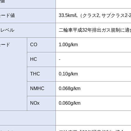
費値
モード値
33.5km/L（クラス2, サブクラス2
制レベル
二輪車平成32年排出ガス規制に適
モード
CO
1.00g/km
HC
-
THC
0.10g/km
NMHC
0.068g/km
NOx
0.060g/km