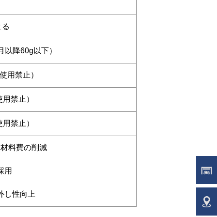
よる
月以降60g以下）
降使用禁止）
使用禁止）
使用禁止）
材料費の削減

ラ
用

外し性向上
販