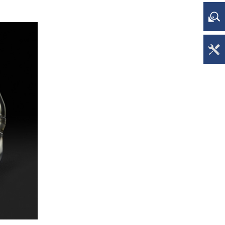
Y
展
ア
シ
ー