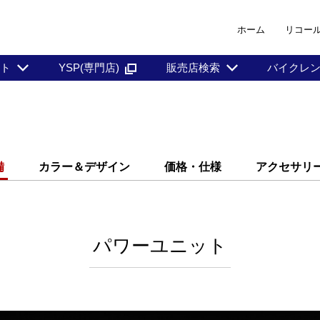
ホーム
リコー
ント
YSP(専門店)
販売店検索
バイクレ
備
カラー＆デザイン
価格・仕様
アクセサリ
パワーユニット