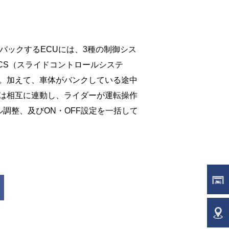
フィードバックするECUには、3種の制御シス
CS（スライドコントロールシステ
載。加えて、車体がバンクしている途中
は相互に連動し、ライダーが運転操作
調整、及びON・OFF設定を一括して
ラ
販