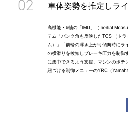
02
車体姿勢を推定しラ
高機能・6軸の「IMU」（Inertial 
テム「バンク角も反映したTCS （ト
ム）」「前輪の浮き上がり傾向時にライ
の横滑りを検知しブレーキ圧力を制御
に集中できるよう支援、マシンのポテン
紐づける制御メニューのYRC（Yamaha 