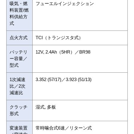
吸気・燃
フューエルインジェクション
料装置/燃
料供給方
式
点火方式
TCI（トランジスタ式）
バッテリ
12V, 2.4Ah（5HR）／BR98
ー容量／
型式
1次減速
3.352 (57/17)／3.923 (51/13)
比／2次
減速比
クラッチ
湿式, 多板
形式
変速装置
常時噛合式6速／リターン式