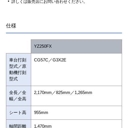
詳しくは販売店にお問い合わせください。
仕様
YZ250FX
車台打刻
CG57C／G3X2E
型式／原
動機打刻
型式
全長／全
2,170mm／825mm／1,265mm
幅／全高
シート高
955mm
軸間距離
1,470mm