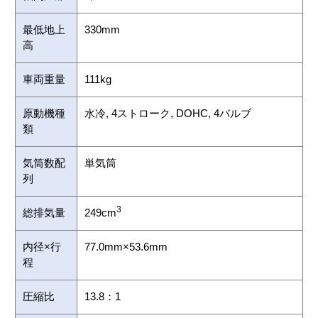
最低地上
330mm
高
車両重量
111kg
原動機種
水冷, 4ストローク, DOHC, 4バルブ
類
気筒数配
単気筒
列
3
総排気量
249cm
内径×行
77.0mm×53.6mm
程
圧縮比
13.8：1