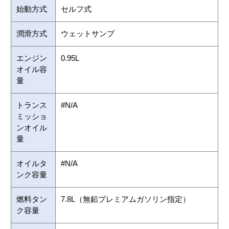
始動方式
セルフ式
潤滑方式
ウェットサンプ
エンジン
0.95L
オイル容
量
トランス
#N/A
ミッショ
ンオイル
量
オイルタ
#N/A
ンク容量
燃料タン
7.8L（無鉛プレミアムガソリン指定）
ク容量