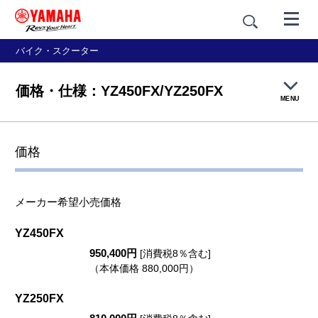
バイク・スクーター
価格・仕様：YZ450FX/YZ250FX
MENU
製品概要
価格
特長紹介
メーカー希望小売価格
価格・仕様
YZ450FX
950,400円
[消費税8％含む]
正規取扱店を探す
（本体価格 880,000円）
YZ250FX
カタログPDFダウンロード