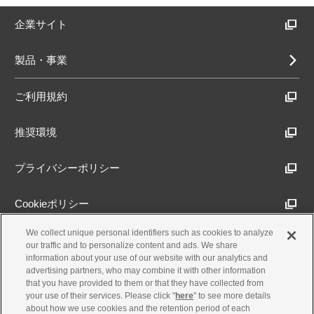
企業サイト
製品・事業
ご利用規約
推奨環境
プライバシーポリシー
Cookieポリシー
We collect unique personal identifiers such as cookies to analyze
アクセシビリティ方針
our traffic and to personalize content and ads. We share
information about your use of our website with our analytics and
advertising partners, who may combine it with other information
that you have provided to them or that they have collected from
古物営業法に基づく表示
your use of their services. Please click "
here
" to see more details
about how we use cookies and the retention period of each