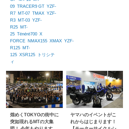
09
TRACER9 GT
YZF-
R7
MT-07
TMAX
YZF-
R3
MT-03
YZF-
R25
MT-
25
Ténéré700
X
FORCE
NMAX155
XMAX
YZF-
R125
MT-
125
XSR125
トリシテ
ィ
煌めくTOKYOの街中に
ヤマハのイベントがこ
突如現れるMTの大集
れからはじまります！
団！ 今年もやります
【モーターサイクルシ