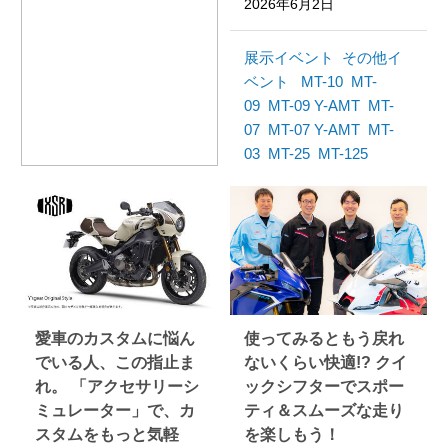
2026年6月2日
展示イベント
その他イ
ベント
MT-10
MT-
09
MT-09 Y-AMT
MT-
07
MT-07 Y-AMT
MT-
03
MT-25
MT-125
愛車のカスタムに悩ん
使ってみるともう戻れ
でいる人、この指止ま
ないくらい快適!? クイ
れ。 「アクセサリーシ
ックシフターでスポー
ミュレーター」で、カ
ティ＆スムーズな走り
スタムをもっと気軽
を楽しもう！