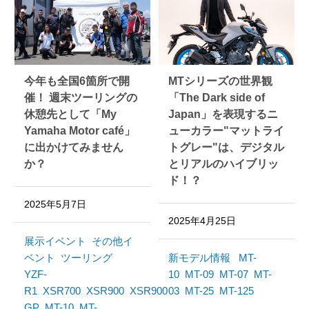
今年も全国6箇所で開
MTシリーズの世界観
催！ 週末ツーリングの
「The Dark side of
休憩先として「My
Japan」を表現するニ
Yamaha Motor café」
ューカラー"マットライ
に出かけてみません
トグレー"は、デジタル
か？
とリアルのハイブリッ
ド！？
2025年5月7日
2025年4月25日
展示イベント
その他イ
ベント
ツーリング
新モデル情報
MT-
YZF-
10
MT-09
MT-07
MT-
R1
XSR700
XSR900
XSR900
03
MT-25
MT-125
GP
MT-10
MT-