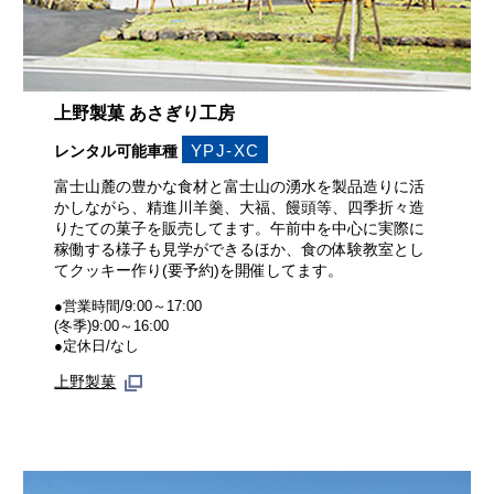
上野製菓 あさぎり工房
YPJ-XC
レンタル可能車種
富士山麓の豊かな食材と富士山の湧水を製品造りに活
かしながら、精進川羊羹、大福、饅頭等、四季折々造
りたての菓子を販売してます。午前中を中心に実際に
稼働する様子も見学ができるほか、食の体験教室とし
てクッキー作り(要予約)を開催してます。
●営業時間/9:00～17:00
(冬季)9:00～16:00
●定休日/なし
上野製菓