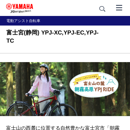
電動アシスト自転車
富士宮(静岡) YPJ-XC,YPJ-EC,YPJ-
TC
富士山の西麓に位置する自然豊かな富士宮市「朝霧