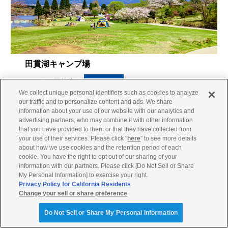
田貫湖キャンプ場
YPJ-EC
レンタル可能車種
We collect unique personal identifiers such as cookies to analyze
朝霧高原の一角にある田貫湖のほとりの公営キャンプ
our traffic and to personalize content and ads. We share
場です。春は湖畔沿いに約350本のソメイヨシノや山桜
information about your use of our website with our analytics and
が咲き揃い、初夏には北側周辺で蛍が見られます。湖
advertising partners, who may combine it with other information
ではへら鮒つりやボート遊びなどができます。
that you have provided to them or that they have collected from
your use of their services. Please click "
here
" to see more details
●営業時間/8:00～17:00
about how we use cookies and the retention period of each
(冬季)8:00～16:00
cookie. You have the right to opt out of our sharing of your
●定休日/なし
information with our partners. Please click [Do Not Sell or Share
My Personal Information] to exercise your right.
田貫湖キャンプ場
Privacy Policy for California Residents
Change your sell or share preference
Do Not Sell or Share My Personal Information