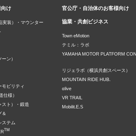
様向け
官公庁・自治体のお客様向け
協業・共創ビジネス
部品実装）・マウンター
ト
Town eMotion
テミル：ラボ
YAMAHA MOTOR PLATFORM CO
ツーン）
リジェラボ（横浜共創スペース）
MOUNTAIN RIDE HUB.
ーモビリティ
αlive
道仕様）
VR TRAIL
ャスト）・鍛造
Mobilit.E.S
グ＆
システム
TM
ER