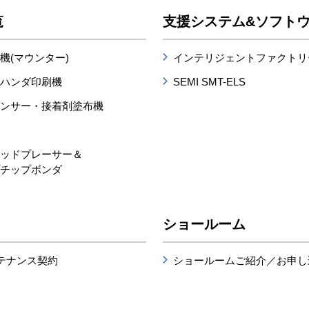
覧
支援システム&ソフト
機(マウンター)
インテリジェントファクトリー
ムハンダ印刷機
SEMI SMT-ELS
ペンサー・接着剤塗布機
置
リッドプレーサー＆
プチップボンダ
ショールーム
テナンス契約
ショールームご紹介／お申し