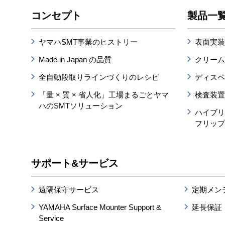
コンセプト
製品一
ヤマハSMT事業のヒストリー
表面実装
Made in Japan の品質
クリー
全自動段取りラインづくりのレシピ
ディス
「量 × 質 × 省人化」工場まるごとヤマ
検査装
ハのSMTソリューション
ハイブ
フリッ
サポート&サービス
遠隔保守サービス
定期メン
YAMAHA Surface Mounter Support &
延長保証
Service