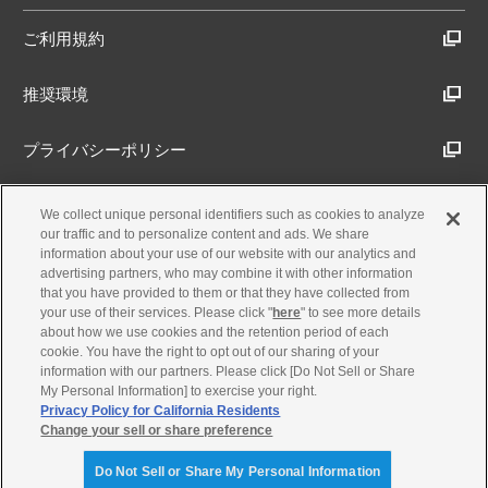
ご利用規約
推奨環境
プライバシーポリシー
Cookieポリシー
We collect unique personal identifiers such as cookies to analyze
our traffic and to personalize content and ads. We share
information about your use of our website with our analytics and
アクセシビリティ方針
advertising partners, who may combine it with other information
that you have provided to them or that they have collected from
your use of their services. Please click "
here
" to see more details
about how we use cookies and the retention period of each
古物営業法に基づく表示
cookie. You have the right to opt out of our sharing of your
information with our partners. Please click [Do Not Sell or Share
My Personal Information] to exercise your right.
製品・事業のお問合せ
Privacy Policy for California Residents
Change your sell or share preference
© Yamaha Motor Co., Ltd.
Do Not Sell or Share My Personal Information