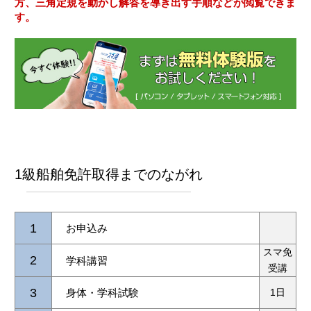
方、三角定規を動かし解答を導き出す手順などが閲覧できま
す。
1級船舶免許取得までのながれ
1
お申込み
スマ免
2
学科講習
受講
3
身体・学科試験
1日