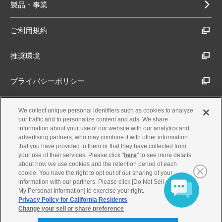
製品・事業
ご利用規約
推奨環境
プライバシーポリシー
Cookieポリシー
We collect unique personal identifiers such as cookies to analyze
our traffic and to personalize content and ads. We share
information about your use of our website with our analytics and
アクセシビリティ方針
advertising partners, who may combine it with other information
that you have provided to them or that they have collected from
your use of their services. Please click "
here
" to see more details
about how we use cookies and the retention period of each
古物営業法に基づく表示
cookie. You have the right to opt out of our sharing of your
information with our partners. Please click [Do Not Sell or Share
My Personal Information] to exercise your right.
製品・事業のお問合せ
Privacy Policy for California Residents
Change your sell or share preference