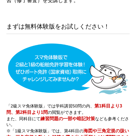
習（修了審査）を受講します。
まずは無料体験版をお試しください！
第1科目より3
「2級スマ免体験版」では学科講習50問の内、
問、第2科目より1問
の閲覧ができます。
練習問題の一部や暗記対策
また、同科目にて
なども参考くださ
い。
海図や三角定規の扱い
※「1級スマ免体験版」では、第4科目の