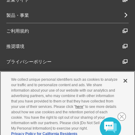
製品・事業
ご利用規約
推奨環境
プライバシーポリシー
Cookieポリシー
We collect unique personal identifiers such as cookies to analyze
our traffic and to personalize content and ads. We share
information about your use of our website with our analytics and
アクセシビリティ方針
advertising partners, who may combine it with other information
that you have provided to them or that they have collected from
your use of their services. Please click "
here
" to see more details
about how we use cookies and the retention period of each
古物営業法に基づく表示
cookie. You have the right to opt out of our sharing of your
information with our partners. Please click [Do Not Sell or Share
My Personal Information] to exercise your right.
製品・事業のお問合せ
Privacy Policy for California Residents