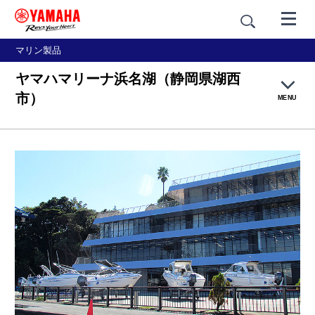
マリン製品
ヤマハマリーナ浜名湖（静岡県湖西
市）
MENU
ヤマハボート免許教室について
船舶免許の取り方
講習内容
会場紹介
お申込み方法