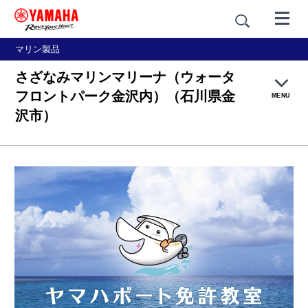
マリン製品
さざなみマリンマリーナ（ウォータ
フロントパーク金沢内）（石川県金
MENU
沢市）
ヤマハボート免許教室について
船舶免許の取り方
講習内容
会場紹介