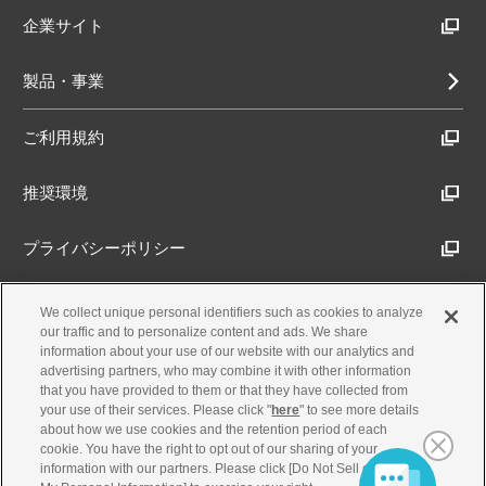
企業サイト
製品・事業
ご利用規約
推奨環境
プライバシーポリシー
Cookieポリシー
We collect unique personal identifiers such as cookies to analyze
our traffic and to personalize content and ads. We share
information about your use of our website with our analytics and
アクセシビリティ方針
advertising partners, who may combine it with other information
that you have provided to them or that they have collected from
your use of their services. Please click "
here
" to see more details
about how we use cookies and the retention period of each
古物営業法に基づく表示
cookie. You have the right to opt out of our sharing of your
information with our partners. Please click [Do Not Sell or Share