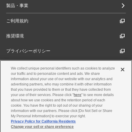
製品・事業
ご利用規約
推奨環境
プライバシーポリシー
Cookieポリシー
We collect unique personal identifiers such as cookies to analyze
our traffic and to personalize content and ads. We share
information about your use of our website with our analytics and
アクセシビリティ方針
advertising partners, who may combine it with other information
that you have provided to them or that they have collected from
your use of their services. Please click "
here
" to see more details
about how we use cookies and the retention period of each
古物営業法に基づく表示
cookie. You have the right to opt out of our sharing of your
information with our partners. Please click [Do Not Sell or Share
My Personal Information] to exercise your right.
製品・事業のお問合せ
Privacy Policy for California Residents
Change your sell or share preference