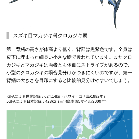
ワンポイントアドバイス
イベント
スズキ目マカジキ科クロカジキ属
レポート＆コラム
第一背鰭の高さが体高より低く、背部は黒紫色です。全身は
皮下に埋まった細長い小さな鱗で覆われています。またクロ
カジキとマカジキは両者とも体側にストライプがあるので、
小型のクロカジキの場合見分けがつきにくいのですが、第一
背鰭の大きさを目印にすると比較的見分けやすいでしょう。
IGFAによる世界記録：624.14kg（ハワイ・コナ島/1982年）
JGFAによる日本記録：428kg（三宅島南西5マイル/2000年）