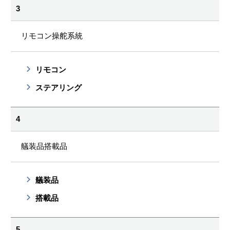
3
リモコン操舵系統
リモコン
ステアリング
4
艤装品搭載品
艤装品
搭載品
5