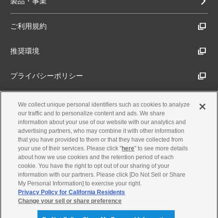
製品・事業
ご利用規約
推奨環境
プライバシーポリシー
Cookieポリシー
We collect unique personal identifiers such as cookies to analyze
our traffic and to personalize content and ads. We share
information about your use of our website with our analytics and
アクセシビリティ方針
advertising partners, who may combine it with other information
that you have provided to them or that they have collected from
your use of their services. Please click "
here
" to see more details
about how we use cookies and the retention period of each
古物営業法に基づく表示
cookie. You have the right to opt out of our sharing of your
information with our partners. Please click [Do Not Sell or Share
My Personal Information] to exercise your right.
製品・事業のお問合せ
Privacy Policy for California Residents
Change your sell or share preference
© Yamaha Motor Co., Ltd.