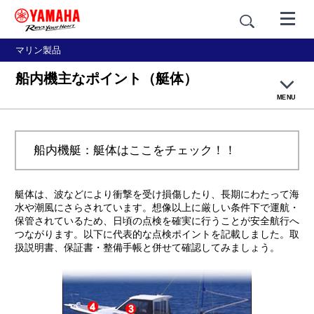
マリン製品
船内機主なポイント（艇体）
MENU
船内機ボートトップ
船内機艇：艇体はここをチェック！！
出航前点検（艇体）
艇体は、波などにより衝撃を受け損傷したり、長期にわたって海
帰港後点検（艇体）
水や潮風にさらされています。想像以上に厳しい条件下で運航・
保管されているため、日頃の点検を確実に行うことが安全航行へ
つながります。以下に代表的な点検ポイントを記載しました。取
主なポイント（艇体）
扱説明書、保証書・整備手帳と併せて確認してみましょう。
主なポイント（エンジン）