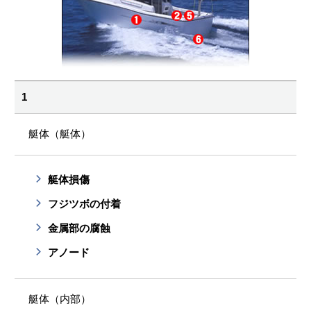
1
艇体（艇体）
艇体損傷
フジツボの付着
金属部の腐蝕
アノード
艇体（内部）