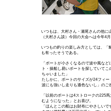
いつもは、大村さん・瀬尾さんの他に
（大村さん談）今回の大会へは今年4月
いつもの釣りの楽しみ方としては、「鯛
も有ったそうである。
「ボートが小さくなるので波や風など
ト・操船し易いボートを探していてこの
ちゃいました」
たしかに、ボートのサイズが24フィ
波にも強いし走りも遜色ないし」のご
「以前のボートは4ストロークの225
むようになった」とお喜び。
「ほんとこの船はお財布にやさしいで