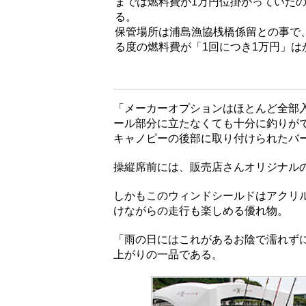
までは燃料費が1万円位掛かっていた
る。
保管場所は浦島漁協桟橋係留との事で、
る度の燃料費が「1回につき1万円」は
「メーカーオプションはほとんど全部
ール部分に立たなくても十分に釣りが
キャノピーの後部に取り付けられたバ
操縦席前には、販売店さんオリジナル
しかもこのウィンドシールドはアクリ
けながらの走行も楽しめる優れ物。
「雨の日にはこれがあるお陰で濡れず
上がりの一品である。