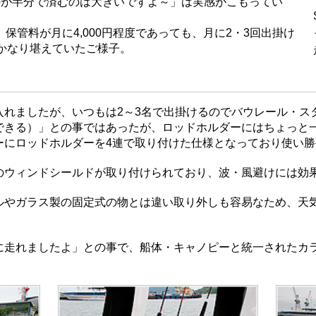
のが半分で済むのは大きいですよ～」は実感がこもってい
保管料が月に4,000円程度であっても、月に2・3回出掛け
かなり堪えていたご様子。
入れましたが、いつもは2～3名で出掛けるのでバウレール・ス
できる）」との事ではあったが、ロッドホルダーにはちょっと
ーにロッドホルダーを4連で取り付けた仕様となっており使い勝
のウィンドシールドが取り付けられており、波・風避けには効
ルやガラス製の固定式の物とは違い取り外しも容易なため、天
に走れましたよ」との事で、船体・キャノピーと統一されたカ