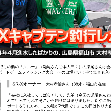
輩でこの艇の「クルー」（瀬尾さんご本人曰く）の瀬尾さんは
山ボートゲームフィッシング大会」への出場という事で気合も入
SR-Xオーナー
大村孝治さん（38才）福山市在住
「会社に入社してしばらくして、先輩（今回の瀬尾さんと
れて行ってくれてそこから釣りにはまりました。直ぐに免許
ボートを手にいれ、この艇が2代目です」この日は釣り大