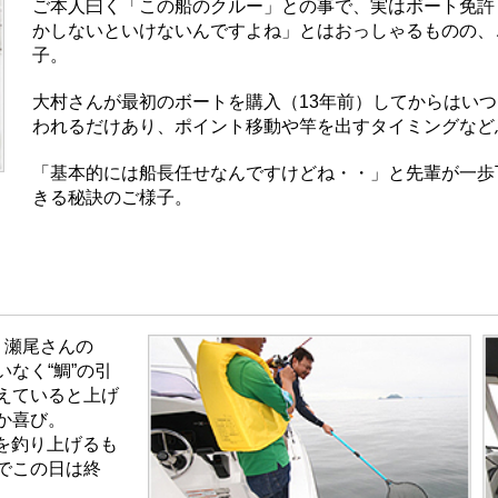
ご本人曰く「この船のクルー」との事で、実はボート免許
かしないといけないんですよね」とはおっしゃるものの、
子。
大村さんが最初のボートを購入（13年前）してからはい
われるだけあり、ポイント移動や竿を出すタイミングなど
「基本的には船長任せなんですけどね・・」と先輩が一歩
きる秘訣のご様子。
、瀬尾さんの
なく“鯛”の引
えていると上げ
か喜び。
ウを釣り上げるも
でこの日は終