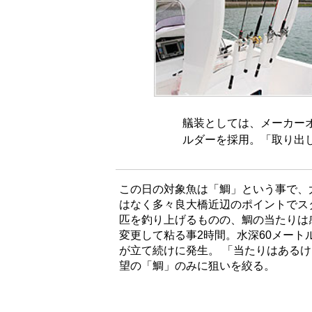
艤装としては、メーカー
ルダーを採用。「取り出し
この日の対象魚は「鯛」という事で、
はなく多々良大橋近辺のポイントでス
匹を釣り上げるものの、鯛の当たりは
変更して粘る事2時間。水深60メー
が立て続けに発生。 「当たりはある
望の「鯛」のみに狙いを絞る。