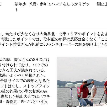
に
最年少（9歳）参加でハマチをしっかりゲッ
潮止
ト
の、当たりが少なくなり大角鼻北・北東エリアのポイントをあ
。移動したポイントでは、取材艇の魚探の反応は全くなく「こ
ポイント曽我さんが以前に80センチオーバーの鯛を釣り上げた
型の鯛。曽我さんのSR-Xには
り付けられており、バウでの
できる工夫が施されている。
成果がようやく発揮された。
の合計サイズでの表彰となるた
ヒットはなし。ストップフィッ
の後の釣果は小型の甘鯛のみ
ぐに参加した徳山大会ではハマチ
鯛・青物共１匹づつという入