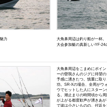
の魅力
大角鼻周辺は釣り船が一杯。
大会参加艇の真新しいYF-2
大角鼻周辺をこまめにポイン
ーの曽我さんのジグに待望の
予感に湧きたつ。慎重に取り
功。SR-Xの場合、全周が
ウでヒットした人にスターン
る。潮止まりの時間頃から周
が上がる都度歓声が湧きあが
で波は小さいものの、付近を