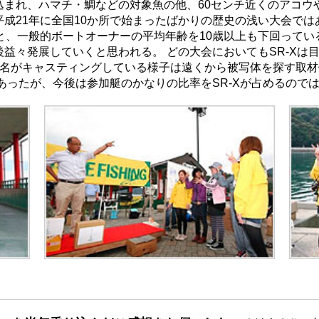
込まれ、ハマチ・鯛などの対象魚の他、60センチ近くのアコウ
成21年に全国10か所で始まったばかりの歴史の浅い大会で
と、一般的ボートオーナーの平均年齢を10歳以上も下回って
益々発展していくと思われる。 どの大会においてもSR-Xは
2名がキャスティングしている様子は遠くから被写体を探す取
加であったが、今後は参加艇のかなりの比率をSR-Xが占めるの