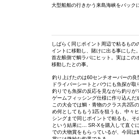
大型船舶の行きかう来島海峡をバック
しばらく同じポイント周辺で粘るもの
イントに移動し、賭けに出る事にした
首左舷側で鯛ラバにヒット。実はこの
移動したとの事。
釣り上げたのは60センチオーバーの良
ドライバーシートとバウにも魚探が取
釣りでも魚探の反応を見ながら釣りが
ゲームフィッシング仕様に作り込んだ
この大会では鯛・青物のクラス共2匹
め何としてももう1匹を狙うも、中々
シングまで同じポイントで粘るも、そ
という結果に… SR-Xを購入して直
での大物賞をもらっているが、今回は
賞には微妙な釣果である。