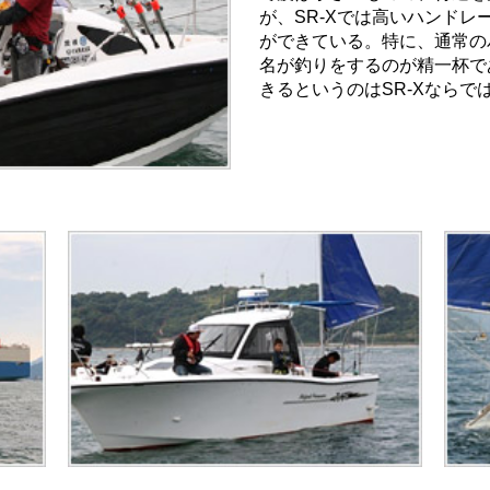
が、SR-Xでは高いハンド
ができている。特に、通常の
名が釣りをするのが精一杯で
きるというのはSR-Xならで