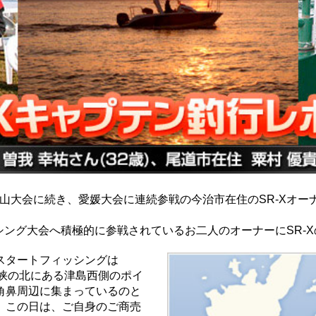
山大会に続き、愛媛大会に連続参戦の今治市在住のSR-Xオー
ング大会へ積極的に参戦されているお二人のオーナーにSR-
スタートフィッシングは
海峡の北にある津島西側のポイ
角鼻周辺に集まっているのと
。この日は、ご自身のご商売