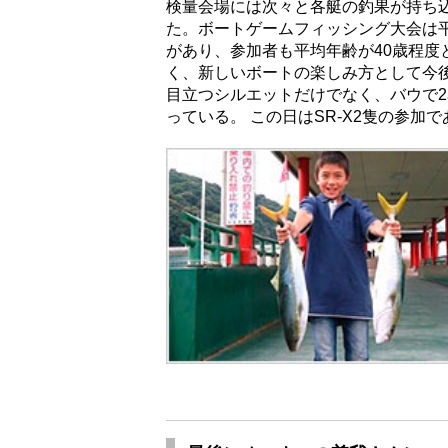
検量会場には次々と各艇の釣果が持ち
た。ボートゲームフィッシング大会は平
があり、参加者も平均年齢が40歳程度
く、新しいボートの楽しみ方として今後
目立つシルエットだけでなく、バウで
っている。 この日はSR-X2隻の参