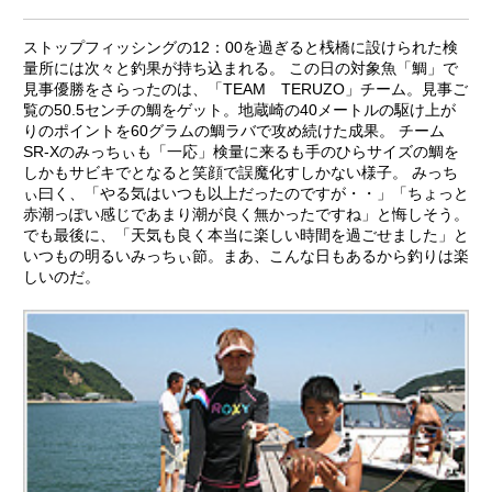
ストップフィッシングの12：00を過ぎると桟橋に設けられた検
量所には次々と釣果が持ち込まれる。 この日の対象魚「鯛」で
見事優勝をさらったのは、「TEAM TERUZO」チーム。見事ご
覧の50.5センチの鯛をゲット。地蔵崎の40メートルの駆け上が
りのポイントを60グラムの鯛ラバで攻め続けた成果。 チーム
SR-Xのみっちぃも「一応」検量に来るも手のひらサイズの鯛を
しかもサビキでとなると笑顔で誤魔化すしかない様子。 みっち
ぃ曰く、「やる気はいつも以上だったのですが・・」「ちょっと
赤潮っぽい感じであまり潮が良く無かったですね」と悔しそう。
でも最後に、「天気も良く本当に楽しい時間を過ごせました」と
いつもの明るいみっちぃ節。まあ、こんな日もあるから釣りは楽
しいのだ。