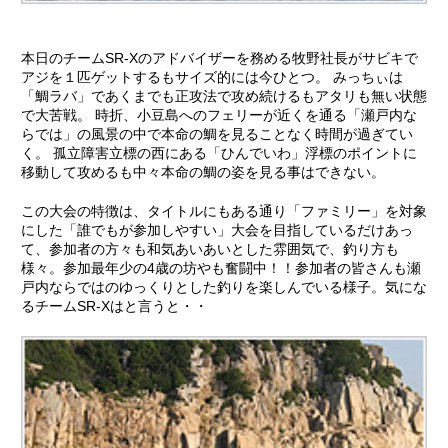
本日のチームSR-Xのアドバイザーを務める牧野社長がサビキで
アジを１匹ゲットするもサイズ的には今ひとつ。 みっちぃは
「鯛ラバ」であくまでも正攻法で攻め続けるもアタリも無い状態
で大苦戦。 時折、小豆島へのフェリーが近くを通る「瀬戸内な
らでは」の風景の中で本命の鯛を見ることなく時間が過ぎてい
く。 孤立障害立標の西にある「ひんでいわ」浮標のポイントに
移動して攻めるも中々本命の鯛の姿を見る事はできない。
この大会の特徴は、タイトルにもある通り「ファミリー」を対象
にした「誰でもが参加しやすい」大会を目指しているだけあっ
て、参加者の方々も和気あいあいとした雰囲気で、釣り方も
様々。参加最年少の4歳の坊やも奮闘中！！参加者の皆さんも瀬
戸内ならではのゆっくりとした釣りを楽しんでいる様子。気にな
るチームSR-Xはと言うと・・