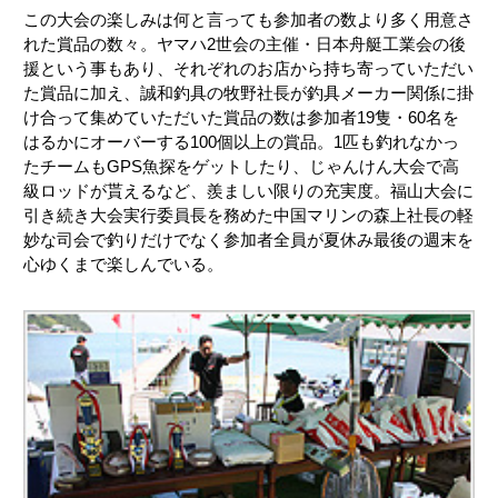
この大会の楽しみは何と言っても参加者の数より多く用意さ
れた賞品の数々。ヤマハ2世会の主催・日本舟艇工業会の後
援という事もあり、それぞれのお店から持ち寄っていただい
た賞品に加え、誠和釣具の牧野社長が釣具メーカー関係に掛
け合って集めていただいた賞品の数は参加者19隻・60名を
はるかにオーバーする100個以上の賞品。1匹も釣れなかっ
たチームもGPS魚探をゲットしたり、じゃんけん大会で高
級ロッドが貰えるなど、羨ましい限りの充実度。福山大会に
引き続き大会実行委員長を務めた中国マリンの森上社長の軽
妙な司会で釣りだけでなく参加者全員が夏休み最後の週末を
心ゆくまで楽しんでいる。