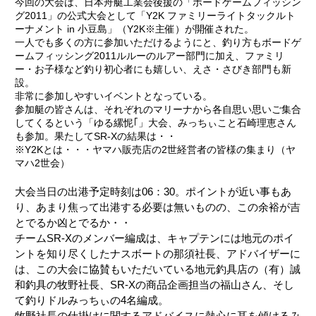
今回の大会は、日本舟艇工業会後援の「ボードゲームフィッシン
グ2011」の公式大会として「Y2K ファミリーライトタックルト
ーナメント in 小豆島」（Y2K※主催）が開催された。
一人でも多くの方に参加いただけるようにと、釣り方もボードゲ
ームフィッシング2011ルルーのルアー部門に加え、ファミリ
ー・お子様など釣り初心者にも嬉しい、えさ・さびき部門も新
設。
非常に参加しやすいイベントとなっている。
参加艇の皆さんは、それぞれのマリーナから各自思い思いご集合
してくるという「ゆる縲怩｢」大会、みっちぃこと石崎理恵さん
も参加。果たしてSR-Xの結果は・・
※Y2Kとは・・・ヤマハ販売店の2世経営者の皆様の集まり（ヤ
マハ2世会）
大会当日の出港予定時刻は06：30。ポイントが近い事もあ
り、あまり焦って出港する必要は無いものの、この余裕が吉
とでるか凶とでるか・・
チームSR-Xのメンバー編成は、キャプテンには地元のポイ
ントを知り尽くしたナスボートの那須社長、アドバイザーに
は、この大会に協賛もいただいている地元釣具店の（有）誠
和釣具の牧野社長、SR-Xの商品企画担当の福山さん、そし
て釣りドルみっちぃの4名編成。
牧野社長の仕掛けに関するアドバイスに熱心に耳を傾けるみ