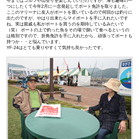
今まではゴルフや山登りを楽しんでいたのですが、海も趣味の一
つにしたくて今年2月に一念発起してボート免許を取りました。
ここのマリーナに友人がボートを置いているので何回かは釣りに
出たのですが、やはり出来たらマイボートを手に入れたいです
ね。実は親戚も私がボートを買うのを期待しているみたいで
（笑） ボートの上で釣った魚をその場で捌いて食べるというの
は格別ですので、折角免許を手に入れたから、頑張ってボートも
持つか・・と悩んでいます。
YF-24はとても乗りやすくて気持ち良かったです。