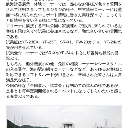
航海計器展示・体験コーナーでは、熱心なお客様が色々と質問を
されて説明スタッフもタジタジの様子。中古情報コーナーには壁
面一杯に張られた中古ボート情報に皆さん興味深々で、じっくり
と艇情報を食い入る様にご覧になっている。
マリーナに隣接する市民公園に家族連れで遊びに来られているお
客様も飛び入りで試乗に参加されるなど、和気合い合いの雰囲気
である。
試乗艇はYF-23EX、YF-23F、SR-X1、FW-23カディ、YF-24の5
隻が用意せれている。
試乗受付コーナーではSR-XやYF-24を中心に順番待ち状態の盛
況ぶり。
もちろん、船外機展示の他、免許の相談コーナーやシースタイル
の入会受付、海の駅の紹介コーナーなどなど、あらゆるお客様に
対応できるソフト＆ハードが用意され、来場された皆さんは大変
満足気な様子。
今回の様な「合同展示・試乗会」は初めての試みの様であるが、
是非とも毎年定期開催されるイベントになってもらいたいと感じ
る充実ぶりである。