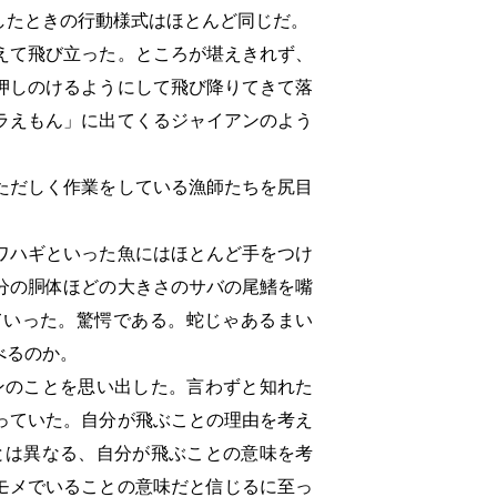
したときの行動様式はほとんど同じだ。
えて飛び立った。ところが堪えきれず、
押しのけるようにして飛び降りてきて落
ラえもん」に出てくるジャイアンのよう
ただしく作業をしている漁師たちを尻目
ワハギといった魚にはほとんど手をつけ
分の胴体ほどの大きさのサバの尾鰭を嘴
ていった。驚愕である。蛇じゃあるまい
べるのか。
ンのことを思い出した。言わずと知れた
っていた。自分が飛ぶことの理由を考え
とは異なる、自分が飛ぶことの意味を考
モメでいることの意味だと信じるに至っ