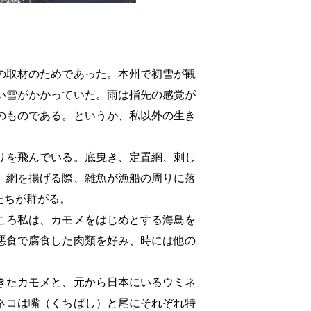
の取材のためであった。本州で初雪が観
い雪がかかっていた。雨は指先の感覚が
のものである。というか、私以外の生き
りを飛んでいる。底曳き、定置網、刺し
。網を揚げる際、雑魚が漁船の周りに落
たちが群がる。
ころ私は、カモメをはじめとする海鳥を
悪食で腐食した肉類を好み、時には他の
きたカモメと、元から日本にいるウミネ
ネコは嘴（くちばし）と尾にそれぞれ特