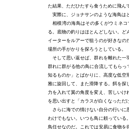
た結果、ただひたすら食うために飛ん
実際に、ジョナサンのような海鳥は
相模湾の海鳥はその多くがウミネコで
る。底物の釣りはほとんどしない。ど
イーターをルアーで狙うのが好きなの
場所の手がかりを探ろうとしている。
そして思い返せば、群れを離れた一羽
群れに群がる他の鳥に合流してもらっ
知るものか」とばかりに、高度な低空
雅に旋回して、また滑降する。餌を探
力を入れて翼の角度を変え、苦しいけ
を思い出すと「カラスが白くなっただ
さらに海での情けない自分の行いに思
わけでもない。いつも鳥に頼っている
鳥任せなのだ。これでは安易に食物を