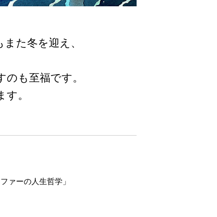
もまた冬を迎え、
すのも至福です。
けします。
ーファーの人生哲学」