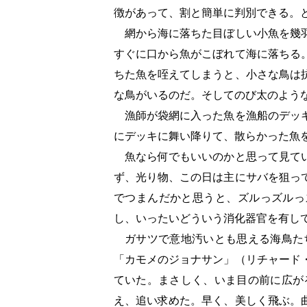
徴があって、割と簡単に判別できる。
網から海に落ちた目ぼしい小魚を幾羽
すぐに口から魚がこぼれて海に落ちる
ちた魚を咥えてしまうと、小さな鳥は
な鳥がいるのだ。そしてのび太のよう
漁師が袋網に入った魚を漁船のデッキ
にデッキに舞い降りて、散らかった魚
魚なら何でもいいのかと思って見てい
ず、光り物、この日は主にサバを狙っ
でつまんだかと思うと、ズルっズルっ
し、いったいどういう消化器官を有し
ガサツで意地汚いとも思える海鳥たち
「カモメのジョナサン」（リチャード
ていた。まさしく、いま目の前に広が
え、追い求めた。早く、美しく飛ぶ。