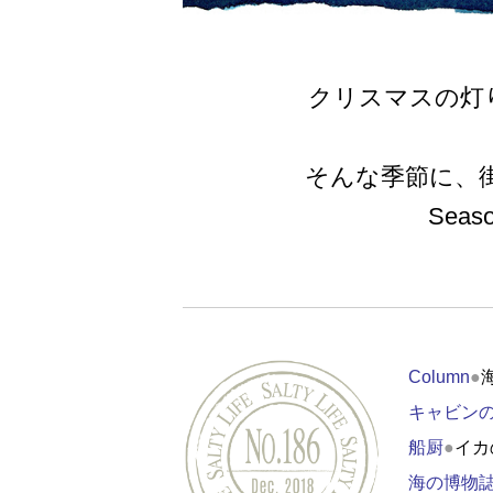
クリスマスの灯
そんな季節に、
Seas
Column
●
キャビン
船厨
●
イカ
海の博物