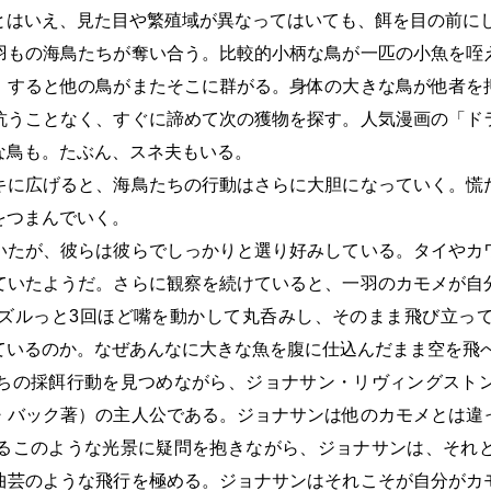
とはいえ、見た目や繁殖域が異なってはいても、餌を目の前に
もの海鳥たちが奪い合う。比較的小柄な鳥が一匹の小魚を咥
。すると他の鳥がまたそこに群がる。身体の大きな鳥が他者を
抗うことなく、すぐに諦めて次の獲物を探す。人気漫画の「ド
な鳥も。たぶん、スネ夫もいる。
に広げると、海鳥たちの行動はさらに大胆になっていく。慌
をつまんでいく。
たが、彼らは彼らでしっかりと選り好みしている。タイやカ
ていたようだ。さらに観察を続けていると、一羽のカモメが自
ズルっと3回ほど嘴を動かして丸呑みし、そのまま飛び立っ
ているのか。なぜあんなに大きな魚を腹に仕込んだまま空を飛
の採餌行動を見つめながら、ジョナサン・リヴィングスト
・バック著）の主人公である。ジョナサンは他のカモメとは違
るこのような光景に疑問を抱きながら、ジョナサンは、それ
曲芸のような飛行を極める。ジョナサンはそれこそが自分がカ