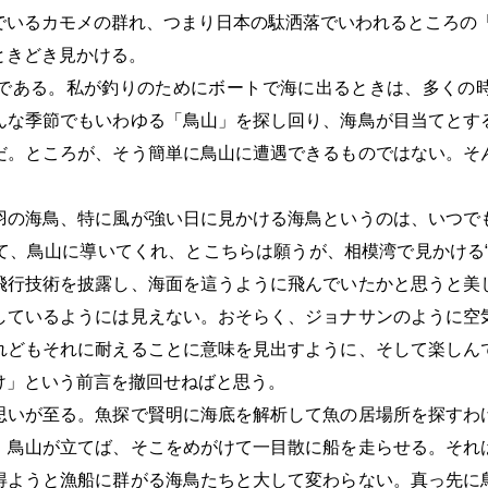
でいるカモメの群れ、つまり日本の駄洒落でいわれるところの
ときどき見かける。
ある。私が釣りのためにボートで海に出るときは、多くの
んな季節でもいわゆる「鳥山」を探し回り、海鳥が目当てとす
だ。ところが、そう簡単に鳥山に遭遇できるものではない。そ
の海鳥、特に風が強い日に見かける海鳥というのは、いつで
て、鳥山に導いてくれ、とこちらは願うが、相模湾で見かける“
飛行技術を披露し、海面を這うように飛んでいたかと思うと美
しているようには見えない。おそらく、ジョナサンのように空
れどもそれに耐えることに意味を見出すように、そして楽しん
け」という前言を撤回せねばと思う。
いが至る。魚探で賢明に海底を解析して魚の居場所を探すわ
。鳥山が立てば、そこをめがけて一目散に船を走らせる。それ
得ようと漁船に群がる海鳥たちと大して変わらない。真っ先に