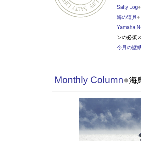
Salty Log
●
海の道具
●
Yamaha N
ンの必須
今月の壁
Monthly Column
●
海