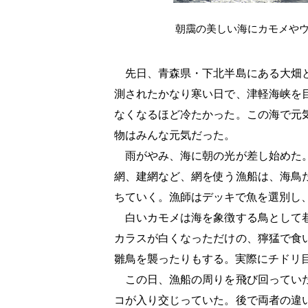
朝靄の美しい海にカモメや
先日、青森県・下北半島にある大畑と
測されたかなり寒い日で、津軽海峡を
なくなるほど冷たかった。この海で元
物はみんな元気だった。
雨がやみ、海に朝の光が差し始めた。
網、建網など、網を使う漁船は、海鳥
ちていく。漁師はデッキで魚を選別し
白いカモメは海を象徴する鳥として巷
カラスが白くなっただけの、獰猛で食
雛鳥を襲ったりもする。実際にチドリ
この日、漁船の周りを飛び回っていた
コが入り交じっていた。後で両者の違