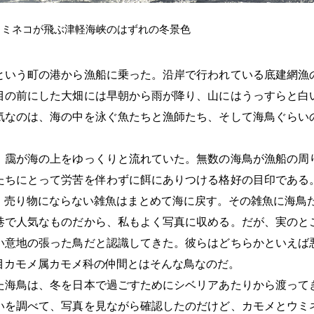
ウミネコが飛ぶ津軽海峡のはずれの冬景色
いう町の港から漁船に乗った。沿岸で行われている底建網漁
目の前にした大畑には早朝から雨が降り、山にはうっすらと白
気なのは、海の中を泳ぐ魚たちと漁師たち、そして海鳥ぐらい
靄が海の上をゆっくりと流れていた。無数の海鳥が漁船の周
たちにとって労苦を伴わずに餌にありつける格好の目印である
、売り物にならない雑魚はまとめて海に戻す。その雑魚に海鳥
で人気なものだから、私もよく写真に収める。だが、実のと
い意地の張った鳥だと認識してきた。彼らはどちらかといえば
目カモメ属カモメ科の仲間とはそんな鳥なのだ。
海鳥は、冬を日本で過ごすためにシベリアあたりから渡って
いを調べて、写真を見ながら確認したのだけど、カモメとウミ