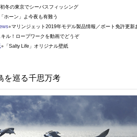
初冬の東京でシーバスフィッシング
「ホーン」よ今夜も有難う
ews
●
マリンジェット2019年モデル製品情報／ボート免許更
スキル！ロープワークを動画でどうぞ
紙
●
「Salty Life」オリジナル壁紙
鳥を巡る千思万考