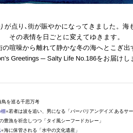
りが点り､街が賑やかになってきました。海
その表情を日ごとに変えてゆきます。
街の喧噪から離れて静かな冬の海へとこぎ出
on’s Greetings ─ Salty Life No.186をお届
海鳥を巡る千思万考
の棚
●
若者は波を追い、男になる「バーバリアンデイズ あるサ
の豊漁を祈念しつつ「タイ風シーフードカレー」
誌
●
海に保管される「水中の文化遺産」