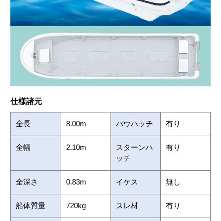
仕様諸元
全長
8.00m
バウハッチ
有り
全幅
2.10m
スターンハ
有り
ッチ
全深さ
0.83m
イケス
無し
船体質量
720kg
スレ材
有り