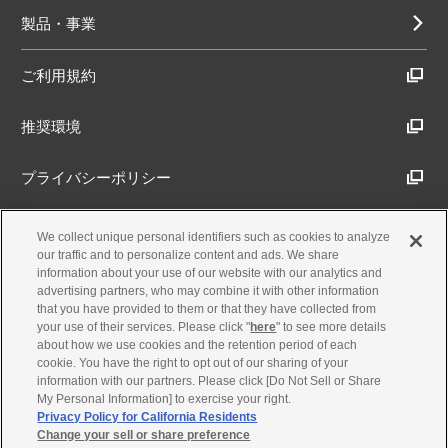
製品・事業
ご利用規約
推奨環境
プライバシーポリシー
Cookieポリシー
We collect unique personal identifiers such as cookies to analyze
our traffic and to personalize content and ads. We share
information about your use of our website with our analytics and
アクセシビリティ方針
advertising partners, who may combine it with other information
that you have provided to them or that they have collected from
your use of their services. Please click "
here
" to see more details
about how we use cookies and the retention period of each
古物営業法に基づく表示
cookie. You have the right to opt out of our sharing of your
information with our partners. Please click [Do Not Sell or Share
My Personal Information] to exercise your right.
製品・事業のお問合せ
Privacy Policy for California Residents
Change your sell or share preference