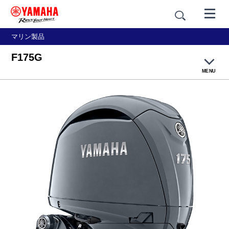
マリン製品
F175G
MENU
製品概要
主要諸元