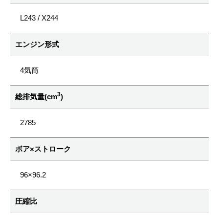
L243 / X244
エンジン形式
4気筒
3
総排気量(cm
)
2785
ボア×ストローク
96×96.2
圧縮比