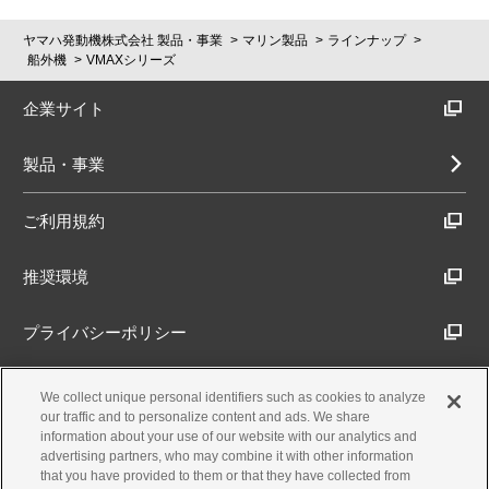
ヤマハ発動機株式会社 製品・事業
マリン製品
ラインナップ
船外機
VMAXシリーズ
企業サイト
製品・事業
ご利用規約
推奨環境
プライバシーポリシー
Cookieポリシー
We collect unique personal identifiers such as cookies to analyze
our traffic and to personalize content and ads. We share
information about your use of our website with our analytics and
アクセシビリティ方針
advertising partners, who may combine it with other information
that you have provided to them or that they have collected from