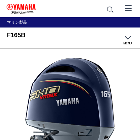
マリン製品
F165B
MENU
製品概要
主要諸元