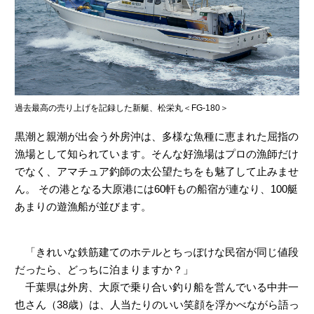
ヤマハ設計室だより
過去最高の売り上げを記録した新艇、松栄丸＜FG-180＞
黒潮と親潮が出会う外房沖は、多様な魚種に恵まれた屈指の
漁場として知られています。そんな好漁場はプロの漁師だけ
でなく、アマチュア釣師の太公望たちをも魅了して止みませ
ん。 その港となる大原港には60軒もの船宿が連なり、100艇
あまりの遊漁船が並びます。
「きれいな鉄筋建てのホテルとちっぽけな民宿が同じ値段
だったら、どっちに泊まりますか？」
千葉県は外房、大原で乗り合い釣り船を営んでいる中井一
也さん（38歳）は、人当たりのいい笑顔を浮かべながら語っ