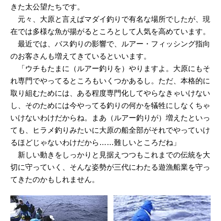
きた太公望たちです。
元々、大原と言えばマダイ釣りで有名な場所でしたが、現
在では多様な魚が揚がるところとして人気を高めています。
最近では、バス釣りの影響で、ルアー・フィッシング指向
のお客さんも増えてきているといいます。
「ウチもたまに（ルアー釣りを）やりますよ。大原にもそ
れ専門でやってるところもいくつかあるし。ただ、本格的に
取り組むためには、ある程度専門化してやらなきゃいけない
し、そのためには今やってる釣りの何かを犠牲にしなくちゃ
いけないわけだからね。まあ（ルアー釣りが）増えたといっ
ても、ヒラメ釣りみたいに大原の船全部がそれでやっていけ
るほどじゃないわけだから……難しいところだね」
新しい動きをしっかりと見据えつつもこれまでの伝統を大
切に守っていく、そんな姿勢が三代にわたる遊漁船業を守っ
てきたのかもしれません。