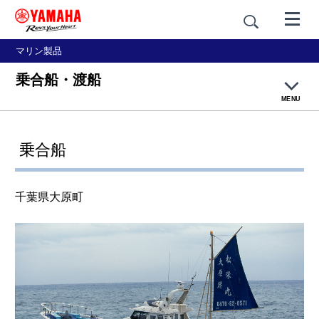
マリン製品
乗合船・渡船
MENU
大漁ネットトップページ
乗合船
釣り漁
千葉県大原町
網漁
養殖
篭壺漁・採貝藻
乗合船・観光船