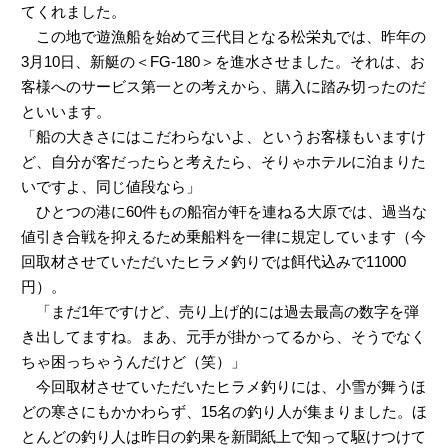
てくれました。
この地で遊漁船を始めて三代目となる松栄丸では、昨年の
3月10日、新艇の＜FG-180＞を進水させました。それは、お
客様へのサービス第一との考えから、購入に踏み切ったのだ
といいます。
「船の大きさにはこだわらないよ、というお客様もいますけ
ど、自分が客だったらと考えたら、そりゃホテルに泊まりた
いですよ、同じ値段なら」
ひとつの港に60件もの船宿が軒を連ねる大原では、過当な
値引き合戦を抑えるため乗船料を一律に規定しています（今
回取材させていただいたヒラメ釣りでは餌代込みで11000
円）。
「まだ1年ですけど、売り上げ的には過去最高の数字を弾
き出してますね。まあ、元手が掛かってるから、そうでなく
ちゃ困っちゃうんだけど（笑）」
今回取材させていただいたヒラメ釣りには、小雪が舞うほ
どの寒さにもかかわらず、15名の釣り人が集まりました。ほ
とんどの釣り人は昨日の釣果を新聞紙上で知って駆けつけて