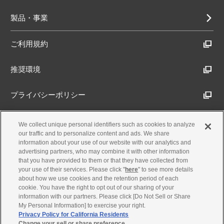
製品・事業
ご利用規約
推奨環境
プライバシーポリシー
Cookieポリシー
We collect unique personal identifiers such as cookies to analyze
our traffic and to personalize content and ads. We share
information about your use of our website with our analytics and
アクセシビリティ方針
advertising partners, who may combine it with other information
that you have provided to them or that they have collected from
your use of their services. Please click "
here
" to see more details
about how we use cookies and the retention period of each
古物営業法に基づく表示
cookie. You have the right to opt out of our sharing of your
information with our partners. Please click [Do Not Sell or Share
My Personal Information] to exercise your right.
製品・事業のお問合せ
Privacy Policy for California Residents
Change your sell or share preference