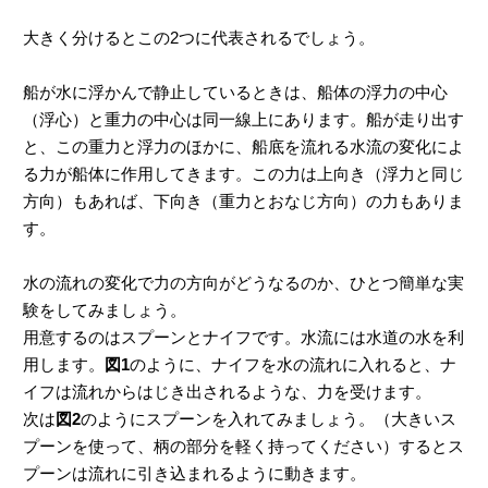
大きく分けるとこの2つに代表されるでしょう。
ヤマハ設計室だより
船が水に浮かんで静止しているときは、船体の浮力の中心
（浮心）と重力の中心は同一線上にあります。船が走り出す
と、この重力と浮力のほかに、船底を流れる水流の変化によ
る力が船体に作用してきます。この力は上向き（浮力と同じ
方向）もあれば、下向き（重力とおなじ方向）の力もありま
す。
水の流れの変化で力の方向がどうなるのか、ひとつ簡単な実
験をしてみましょう。
用意するのはスプーンとナイフです。水流には水道の水を利
用します。
図1
のように、ナイフを水の流れに入れると、ナ
イフは流れからはじき出されるような、力を受けます。
次は
図2
のようにスプーンを入れてみましょう。（大きいス
プーンを使って、柄の部分を軽く持ってください）するとス
プーンは流れに引き込まれるように動きます。