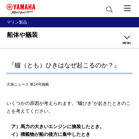
マリン製品
船体や艤装
MENU
大漁ネットトップページ
『艫（とも）ひきはなぜ起こるのか？』
釣り漁
大漁ニュース 第14号掲載
網漁
いくつかの原因が考えられます。"艫ひき"が起きたときのこ
養殖
とを考えてください。
篭壺漁・採貝藻
ア）馬力の大きいエンジンに換装したとき。
イ）積載物が船の後方に集中したとき
乗合船・観光船