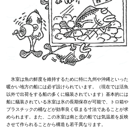
ヤマハ設計室だより
氷室は魚の鮮度を維持するために特に九州や沖縄といった
暖かい地方の船には必ず設けられています。（現在では活魚
以外で出荷をする船の多くに艤装されています）基本的には
船に艤装されている氷室は氷の長期保存が可能で、トロ箱や
プラスチックの桶などが効率良く収まる寸法であることが求
められます。また、この氷室は南と北の船では気温差を反映
させて作られることから構造も若干異なります。