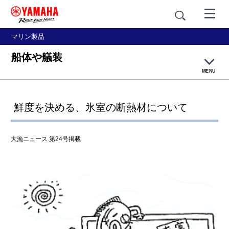
マリン製品
船体や艤装
MENU
大漁ネットトップページ
鮮度を決める、氷室の断熱材について
釣り漁
大漁ニュース 第24号掲載
網漁
養殖
篭壺漁・採貝藻
乗合船・観光船