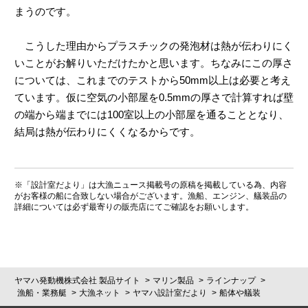
まうのです。
こうした理由からプラスチックの発泡材は熱が伝わりにく
いことがお解りいただけたかと思います。ちなみにこの厚さ
については、これまでのテストから50mm以上は必要と考え
ています。仮に空気の小部屋を0.5mmの厚さで計算すれば壁
の端から端までには100室以上の小部屋を通ることとなり、
結局は熱が伝わりにくくなるからです。
※「設計室だより」は大漁ニュース掲載号の原稿を掲載している為、内容
がお客様の船に合致しない場合がございます。漁船、エンジン、艤装品の
詳細については必ず最寄りの販売店にてご確認をお願いします。
ヤマハ発動機株式会社 製品サイト
マリン製品
ラインナップ
漁船・業務艇
大漁ネット
ヤマハ設計室だより
船体や艤装