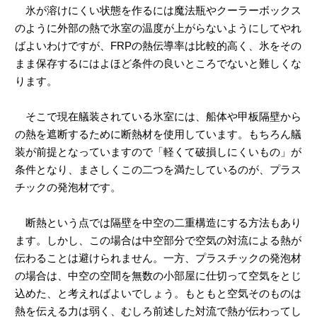
氷が溶けにくい状態を作るには魔法瓶やクーラーボックス
のように外部の熱で氷室の温度が上がらないようにしてやれ
ばよいわけですが、FRPの熱伝導率は比較的高く、氷をその
まま保存するにはよほど条件の良いところでないと難しくな
ります。
そこで現在艤装されている氷室には、船体や甲板隔壁から
の熱を遮断するために断熱材を使用しています。もちろん艤
装が前提となっていますので「軽くて破損しにくいもの」が
条件となり、まさしくこの二つを満たしているのが、プラス
チックの発泡材です。
断熱という点では隔壁を中空の二重構造にする方法もあり
ます。しかし、この場合は中空部分で空気の対流による熱が
伝わることは避けられません。一方、プラスチックの発泡材
の場合は、中空の空間を無数の小部屋に仕切って空気をとじ
込めた、と考えればよいでしょう。もともと空気そのものは
熱を伝える力は弱く、むしろ前述した対流で熱が伝わってし