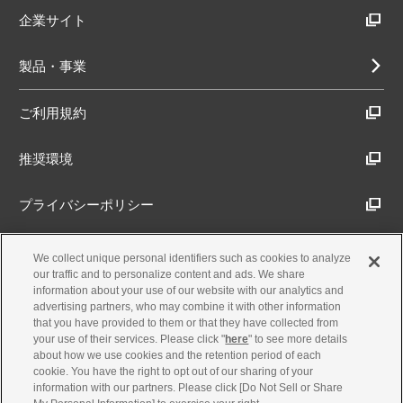
企業サイト
製品・事業
ご利用規約
推奨環境
プライバシーポリシー
Cookieポリシー
We collect unique personal identifiers such as cookies to analyze
our traffic and to personalize content and ads. We share
information about your use of our website with our analytics and
アクセシビリティ方針
advertising partners, who may combine it with other information
that you have provided to them or that they have collected from
your use of their services. Please click "
here
" to see more details
about how we use cookies and the retention period of each
古物営業法に基づく表示
cookie. You have the right to opt out of our sharing of your
information with our partners. Please click [Do Not Sell or Share