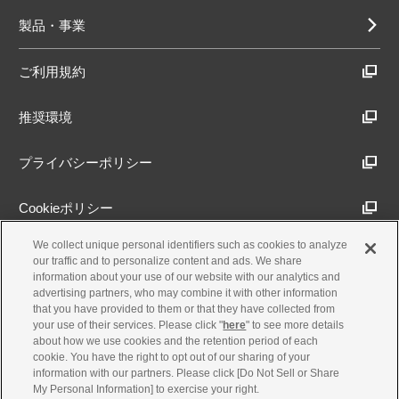
製品・事業
ご利用規約
推奨環境
プライバシーポリシー
Cookieポリシー
We collect unique personal identifiers such as cookies to analyze
アクセシビリティ方針
our traffic and to personalize content and ads. We share
information about your use of our website with our analytics and
advertising partners, who may combine it with other information
that you have provided to them or that they have collected from
古物営業法に基づく表示
your use of their services. Please click "
here
" to see more details
about how we use cookies and the retention period of each
cookie. You have the right to opt out of our sharing of your
製品・事業のお問合せ
information with our partners. Please click [Do Not Sell or Share
My Personal Information] to exercise your right.