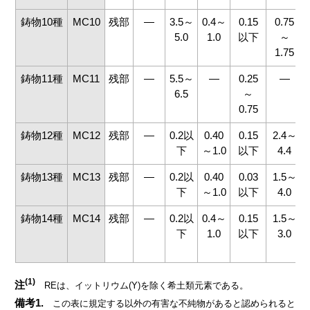
鋳物10種
MC10
残部
―
3.5～
0.4～
0.15
0.75
5.0
1.0
以下
～
1.75
鋳物11種
MC11
残部
―
5.5～
―
0.25
―
6.5
～
0.75
鋳物12種
MC12
残部
―
0.2以
0.40
0.15
2.4～
下
～1.0
以下
4.4
鋳物13種
MC13
残部
―
0.2以
0.40
0.03
1.5～
下
～1.0
以下
4.0
鋳物14種
MC14
残部
―
0.2以
0.4～
0.15
1.5～
下
1.0
以下
3.0
(1)
注
REは、イットリウム(Y)を除く希土類元素である。
備考1.
この表に規定する以外の有害な不純物があると認められると