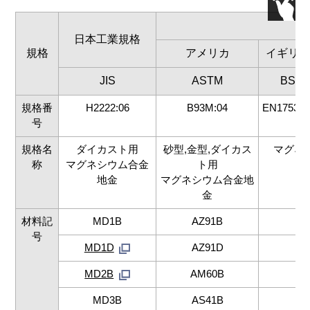
日本工業規格
規格
アメリカ
イギリス
JIS
ASTM
BS
規格番
H2222:06
B93M:04
EN1753:9
号
規格名
ダイカスト用
砂型,金型,ダイカス
マグネ
称
マグネシウム合金
ト用
地金
マグネシウム合金地
金
材料記
MD1B
AZ91B
号
MD1D
AZ91D
MD2B
AM60B
MD3B
AS41B