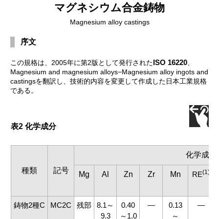
マグネシウム合金鋳物
Magnesium alloy castings
序文
ISO 16220
この規格は、2005年に第2版として発行された
、
Magnesium and magnesium alloys−Magnesium alloy ingots and
castingsを翻訳し、技術的内容を変更して作成した日本工業規格
である。
表2 化学成分
化学成分
種類
記号
(1)
Mg
Al
Zn
Zr
Mn
RE
鋳物2種C
MC2C
残部
8.1～
0.40
―
0.13
―
9.3
～1.0
～