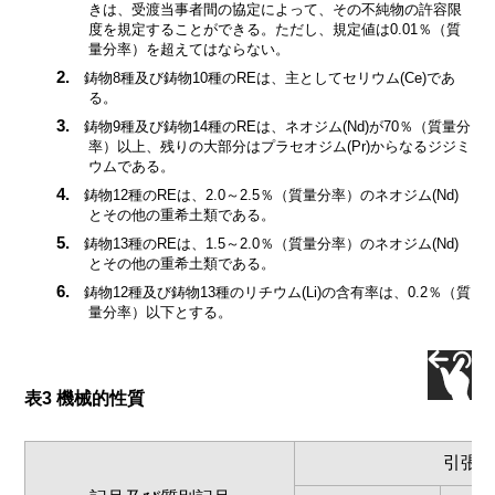
きは、受渡当事者間の協定によって、その不純物の許容限
度を規定することができる。ただし、規定値は0.01％（質
量分率）を超えてはならない。
2.
鋳物8種及び鋳物10種のREは、主としてセリウム(Ce)であ
る。
3.
鋳物9種及び鋳物14種のREは、ネオジム(Nd)が70％（質量分
率）以上、残りの大部分はプラセオジム(Pr)からなるジジミ
ウムである。
4.
鋳物12種のREは、2.0～2.5％（質量分率）のネオジム(Nd)
とその他の重希土類である。
5.
鋳物13種のREは、1.5～2.0％（質量分率）のネオジム(Nd)
とその他の重希土類である。
6.
鋳物12種及び鋳物13種のリチウム(Li)の含有率は、0.2％（質
量分率）以下とする。
表3 機械的性質
引張