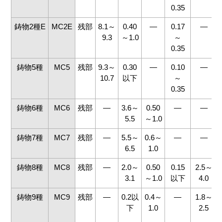
0.35
鋳物2種E
MC2E
残部
8.1～
0.40
―
0.17
―
9.3
～1.0
～
0.35
鋳物5種
MC5
残部
9.3～
0.30
―
0.10
―
10.7
以下
～
0.35
鋳物6種
MC6
残部
―
3.6～
0.50
―
―
5.5
～1.0
鋳物7種
MC7
残部
―
5.5～
0.6～
―
―
6.5
1.0
鋳物8種
MC8
残部
―
2.0～
0.50
0.15
2.5～
3.1
～1.0
以下
4.0
鋳物9種
MC9
残部
―
0.2以
0.4～
―
1.8～
下
1.0
2.5