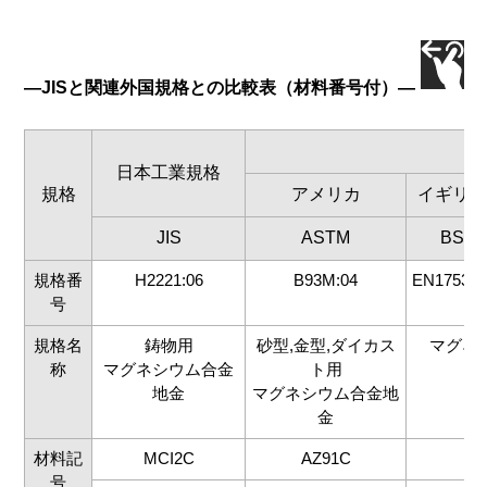
―JISと関連外国規格との比較表（材料番号付）―
日本工業規格
規格
アメリカ
イギリス
JIS
ASTM
BS
規格番
H2221:06
B93M:04
EN1753:9
号
規格名
鋳物用
砂型,金型,ダイカス
マグネ
称
マグネシウム合金
ト用
地金
マグネシウム合金地
金
材料記
MCI2C
AZ91C
号