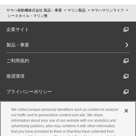
資格
1級小型船舶操縦士・2級海上特殊無線技士・
Yumi Sonoda
Naoki Takeda
ノーボード、フォークリフトで荷捌き
お客様にひ
海遊びの楽しさを楽しんでいただけるよう、
マリン整備士3級
ヤマハ発動機株式会社 製品・事業
マリン製品
ヤマハマリンライフ
とこと
サポートいたします。
シースタイル・マリン塾
自己紹介
担当講座
どうしても、船の操縦がしたくてこの業界に
操船マスターI・II、離着岸マスター
担当講座
操船マスターI
特技・趣味
マリンスポーツ、釣り
転職いたしました。
資格
1級小型船舶操縦士・特定小型船舶操縦士・
企業サイト
仕事も遊びもアウトドアが大好きです。
自己紹介
漁師という経験を経てマリン業界に入り、今
（一財）日本海洋レジャー安全・振興協会 I
は、回航やサービス、ガイドドライバーなど
お客様にひ
ボートの魅力がお伝え出来るように、お客様
型実技認定インストラクター
で海の楽しさ広げさせてもらってます。
製品・事業
とこと
とコミュニケーションを大切に安全運航に努
特技・趣味
スキューバダイビング、料理
めて参ります。
お客様にひ
楽しいボートライフに向って気軽に利用して
ご利用規約
とこと
みて下さい。
野村 文人
自己紹介
美しい海を次世代へ
脇坂 尚
父の背中を追いかけてマリン業界へ。
Fumihito Nomura
Sho Wakisaka
推奨環境
お客様にひ
女性指導員ならではのきめ細かさと優しさで
担当講座
操船マスターI
とこと
安心安全の講習を提供します。
担当講座
操船マスターI
プライバシーポリシー
資格
1級小型船舶操縦士・特殊小型船舶操縦士
児玉 絵美
Cookieポリシー
特技・趣味
山登り・スキー
We collect unique personal identifiers such as cookies to analyze
田中 常喜
Emi Kodama
our traffic and to personalize content and ads. We share
Tsuneki Tanaka
information about your use of our website with our analytics and
自己紹介
安全第一がモットーです。
アクセシビリティ方針
advertising partners, who may combine it with other information
担当講座
操船マスターI、操船マスターII
that you have provided to them or that they have collected from
お客様にひ
楽しいマリンライフを過ごして頂けるよう、
資格
1級小型船舶操縦士・2級海上特殊無線技士