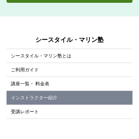
担当講座
操船マスターI、離着岸マスター
特技・趣味
サーフィン
救命講習
下坂 正和
アウトドアが大好きです。
資格
1級小型船舶操縦士・特殊小型船舶操縦士・
Masakazu Shimosaka
自己紹介
海が大好きでこの業界に就職しました。
資格
1級小型船舶操縦士
特技・趣味
映画鑑賞・ショッピング
お客様にひ
今後のマリンライフに繋がる、楽しい講習を
特定小型船舶操縦士・潜水士・PADIマスター
とこと
行いたい思います。
お客様にひ
初めての方、操船に自信のない方村山留唯に
インストラクター・EFRインストラクター
特技・趣味
テニス 旅行
自己紹介
いつも笑顔を絶やさずに仕事を心がけていま
担当講座
操船マスター（ショートコース）
とこと
おまかせ下さい。
す。
特技・趣味
人の笑顔を見る事が大好きで、海へ行く事が
自己紹介
岡山県の海辺で育ちました。田舎ものですが
シースタイル・マリン塾
資格
1級小型船舶操縦士
趣味です。
よろしくお願いします。
お客様にひ
オリジナルのマリンライフを探してみません
特技・趣味
釣り
とこと
か。
シースタイル・マリン塾とは
自己紹介
美しい海を次世代へ残す事を理念として尽力
お客様にひ
海に出て、日ごろのストレスを発散しましょ
致します。
とこと
う
自己紹介
生まれも育ちも福岡・博多。釣りにクルージ
ご利用ガイド
ングにトーイングに何でもご相談ください！
お客様にひ
海の中も船の上もおまかせください。
小鷹 佑介
とこと
秋定 寛也
Yusuke Kotaka
講座一覧・ 料金表
岡山マリン
Hiroya Akisada
閉じる
インストラクター紹介
担当講座
操船マスターI
坪井 航
担当講座
操船マスターI、操船マスターII、離着岸マス
資格
1級小型船舶操縦士・特殊小型船舶操縦士
受講レポート
Wataru Tsuboi
ター
特技・趣味
アウトドア・ヨット・サッカー
資格
1級小型船舶操縦士
担当講座
操船マスターI・II、離着岸マスター
園田 優海
武田 直樹
自己紹介
マリンスポーツが大好きです。
特技・趣味
釣り、キャンプ、素潜り、BMX、バイク、ス