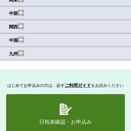
北海道・東北エリア
中部
関東エリア
小樽港マリーナ
関西
中部エリア
ニューポート江戸川
中国
関西エリア
ヤマハマリーナ浜名湖
九州
中国エリア
フィッシュフル・シンキング
木村 勇二
九州エリア
Yuji Kimura
ナスボート牛窓マリーナ
村山 留唯
ご利用ガイド
はじめてお申込みの方は、必ず
をお読みください
Rui Murayama
西福岡マリーナ
担当講座
操船マスターI
山本 泰正
資格
1級小型船舶操縦士・特殊小型船舶操縦士
Yasumasa Yamamoto
担当講座
操船マスター、離着岸マスター
園田 正央
特技・趣味
山登り・釣り・ゲレンデスキー
資格
1級小型船舶操縦士・1級海上特殊無線技士・
Masahiro Sonoda
担当講座
操船マスター、離着岸マスター
日程表確認・お申込み
4級海技士（航海・機関）
那須 健太
自己紹介
現在小樽港マリーナでボート免許教室講師を
資格
1級小型船舶操縦士、3級海上特殊無線、普通
Kenta Nasu
担当しています。