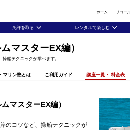
ホーム
リコー
免許を取る
レンタルで楽しむ
ルムマスターEX編）
ど、操船テクニックが学べます。
・マリン塾とは
ご利用ガイド
講座一覧・ 料金表
ルムマスターEX編）
離着岸のコツなど、操船テクニックが