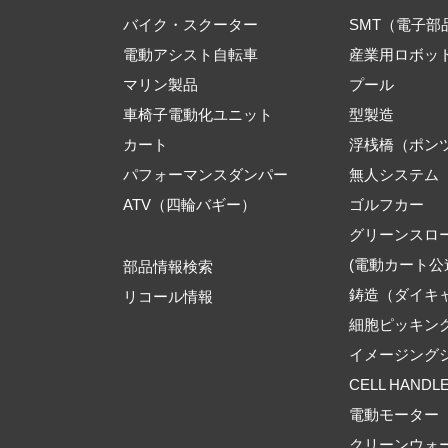
バイク・スクーター
SMT（電子
電動アシスト自転車
産業用ロボッ
マリン製品
プール
車椅子電動化ユニット
型製造
カート
浮桟橋（ポン
パフォーマンスダンパー
無人システム
ATV（四輪バギー）
ゴルフカー
グリーンスロ
(電動カート公
部品情報検索
鋳造（ダイキ
リコール情報
細胞ピッキン
イメージング
CELL HANDL
電動モーター
クリーンウォ