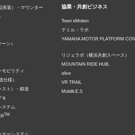
協業・共創ビジネス
部品実装）・マウンター
ト
Town eMotion
テミル：ラボ
YAMAHA MOTOR PLATFORM CO
ツーン）
リジェラボ（横浜共創スペース）
MOUNTAIN RIDE HUB.
ーモビリティ
αlive
道仕様）
VR TRAIL
ャスト）・鍛造
Mobilit.E.S
グ＆
システム
TM
ER
ーターシステム