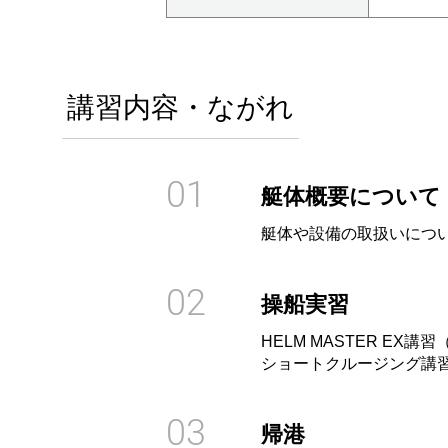
講習内容・ながれ
01
艇体概要について
艇体や設備の取扱いにつ
02
操船実習
HELM MASTER E
ショートクルージング講
03
帰港