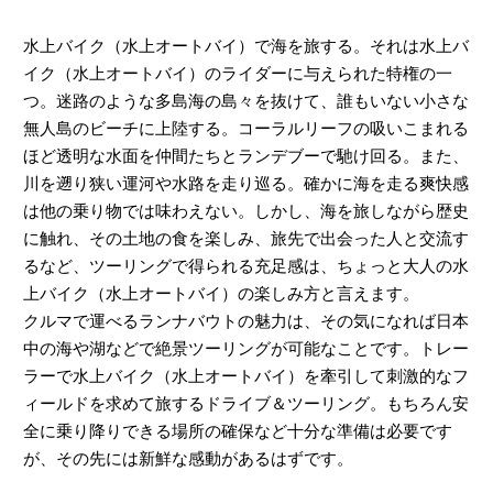
水上バイク（水上オートバイ）で海を旅する。それは水上バ
イク（水上オートバイ）のライダーに与えられた特権の一
つ。迷路のような多島海の島々を抜けて、誰もいない小さな
無人島のビーチに上陸する。コーラルリーフの吸いこまれる
ほど透明な水面を仲間たちとランデブーで馳け回る。また、
川を遡り狭い運河や水路を走り巡る。確かに海を走る爽快感
は他の乗り物では味わえない。しかし、海を旅しながら歴史
に触れ、その土地の食を楽しみ、旅先で出会った人と交流す
るなど、ツーリングで得られる充足感は、ちょっと大人の水
上バイク（水上オートバイ）の楽しみ方と言えます。
クルマで運べるランナバウトの魅力は、その気になれば日本
中の海や湖などで絶景ツーリングが可能なことです。トレー
ラーで水上バイク（水上オートバイ）を牽引して刺激的なフ
ィールドを求めて旅するドライブ＆ツーリング。もちろん安
全に乗り降りできる場所の確保など十分な準備は必要です
が、その先には新鮮な感動があるはずです。