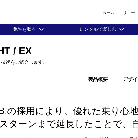
ホーム
リコー
免許を取る
レンタルで楽しむ
T / EX
た技術をご紹介します。
製品概要
デザイ
T.B.の採用により、優れた乗り心
スターンまで延長したことで、