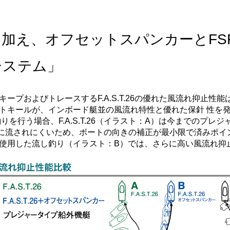
加え、オフセットスパンカーとFS
システム」
ープおよびトレースするF.A.S.T.26の優れた風流れ抑止性能は
トキールが、インボード艇並の風流れ特性と優れた保針 性を
りを行う場合、F.A.S.T.26（イラスト：A）は今までのプレ
に流されにくいため、ボートの向きの補正が最小限で済みポイ
使用した流し釣り（イラスト：B）では、さらに高い風流れ抑