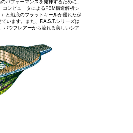
最高のパフォーマンスを発揮するために、
stem）、コンピュータによるFEM構造解析シ
ード）と船底のフラットキールが優れた保
す。また、F.A.S.T.シリーズは
現。バウフレアーから流れる美しいシア