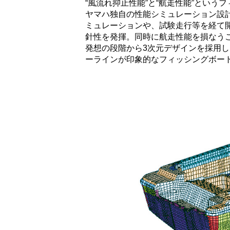
“風流れ抑止性能”と“航走性能”とい
ヤマハ独自の性能シミュレーション設計「Y.P.
ミュレーションや、試験走行等を経て開
針性を発揮。同時に航走性能を損なうこ
発想の段階から3次元デザインを採用し
ーラインが印象的なフィッシングボー