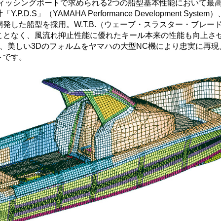
うフィッシングボートで求められる2つの船型基本性能において
D.S」（YAMAHA Performance Development Sy
発した船型を採用。W.T.B.（ウェーブ・スラスター・ブレ
となく、風流れ抑止性能に優れたキール本来の性能も向上させていま
、美しい3Dのフォルムをヤマハの大型NC機により忠実に再
トです。