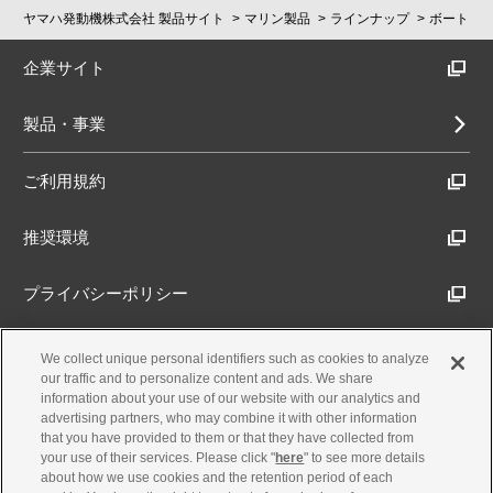
ヤマハ発動機株式会社 製品サイト
マリン製品
ラインナップ
ボート
企業サイト
製品・事業
ご利用規約
推奨環境
プライバシーポリシー
Cookieポリシー
We collect unique personal identifiers such as cookies to analyze
our traffic and to personalize content and ads. We share
information about your use of our website with our analytics and
アクセシビリティ方針
advertising partners, who may combine it with other information
that you have provided to them or that they have collected from
your use of their services. Please click "
here
" to see more details
about how we use cookies and the retention period of each
古物営業法に基づく表示