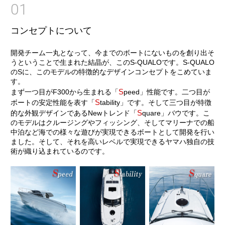
01
コンセプトについて
開発チーム一丸となって、今までのボートにないものを創り出そ
うということで生まれた結晶が、このS-QUALOです。S-QUALO
のSに、このモデルの特徴的なデザインコンセプトをこめていま
す。
S
まず一つ目がF300から生まれる「
peed」性能です。二つ目が
S
ボートの安定性能を表す「
tability」です。そして三つ目が特徴
S
的な外観デザインであるNewトレンド「
quare」バウです。こ
のモデルはクルージングやフィッシング、そしてマリーナでの船
中泊など海での様々な遊びが実現できるボートとして開発を行い
ました。そして、それを高いレベルで実現できるヤマハ独自の技
術が織り込まれているのです。