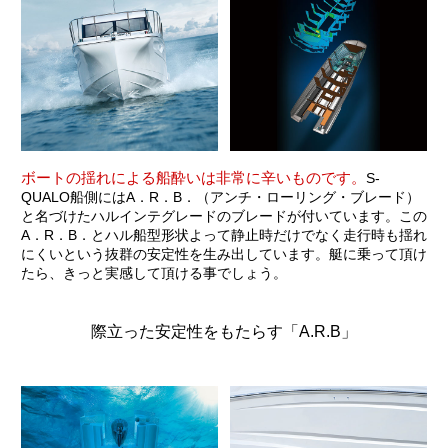
ボートの揺れによる船酔いは非常に辛いものです。
S-
QUALO船側にはA．R．B．（アンチ・ローリング・ブレード）
と名づけたハルインテグレードのブレードが付いています。この
A．R．B．とハル船型形状よって静止時だけでなく走行時も揺れ
にくいという抜群の安定性を生み出しています。艇に乗って頂け
たら、きっと実感して頂ける事でしょう。
際立った安定性をもたらす「A.R.B」