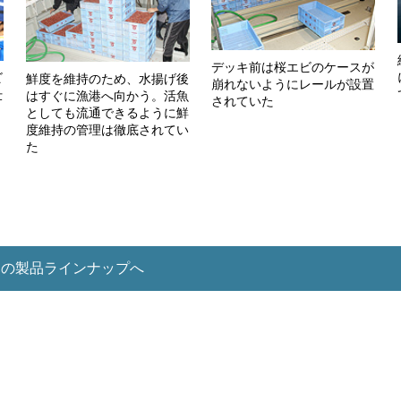
デッキ前は桜エビのケースが
ビ
鮮度を維持のため、水揚げ後
崩れないようにレールが設置
仕
はすぐに漁港へ向かう。活魚
されていた
としても流通できるように鮮
度維持の管理は徹底されてい
た
ハの製品ラインナップへ