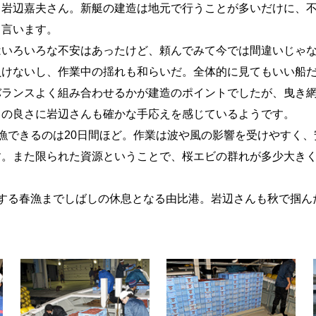
岩辺嘉夫さん。新艇の建造は地元で行うことが多いだけに、不
と言います。
いろいろな不安はあったけど、頼んでみて今では間違いじゃな
負けないし、作業中の揺れも和らいだ。全体的に見てもいい船
ランスよく組み合わせるかが建造のポイントでしたが、曳き網
スの良さに岩辺さんも確かな手応えを感じているようです。
漁できるのは20日間ほど。作業は波や風の影響を受けやすく、
。また限られた資源ということで、桜エビの群れが多少大きく
する春漁までしばしの休息となる由比港。岩辺さんも秋で掴ん