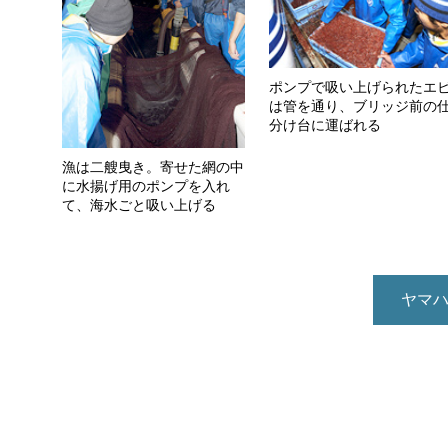
ポンプで吸い上げられたエ
は管を通り、ブリッジ前の
分け台に運ばれる
漁は二艘曳き。寄せた網の中
に水揚げ用のポンプを入れ
て、海水ごと吸い上げる
ヤマ