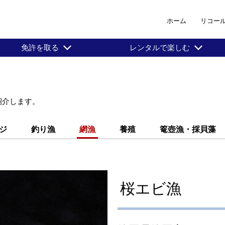
ホーム
リコー
免許を取る
レンタルで楽しむ
紹介します。
ジ
釣り漁
網漁
養殖
篭壺漁・採貝藻
桜エビ漁