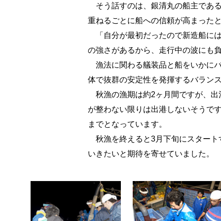
そう話すのは、銀清丸の船主である
重ねるごとに船への信頼が高まった
「自分が最初だったので新造船には
の強さがあるから、走行中の波にも
漁法に関わる艤装品と船をいかにバ
体で抜群の安定性を発揮するバラン
秋漁の漁期は約2ヶ月間ですが、出
が整わない限りは出港しないそうです
までとなっています。
秋漁を終えると3月下旬にスタート
いきたいと期待を寄せていました。