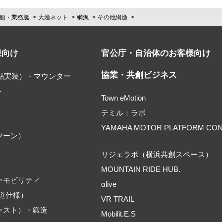
船・業務艇
大漁ネット
網漁
その他網漁
様向け
官公庁・自治体のお客様向け
協業・共創ビジネス
部品実装）・マウンター
ト
Town eMotion
テミル：ラボ
YAMAHA MOTOR PLATFORM CO
ツーン）
リジェラボ（横浜共創スペース）
MOUNTAIN RIDE HUB.
ーモビリティ
αlive
道仕様）
VR TRAIL
ャスト）・鍛造
Mobilit.E.S