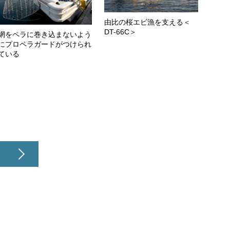
由比の桜エビ漁を支える＜
DT-66C＞
網をペラに巻き込まないよう
にプロペラガードがつけられ
ている