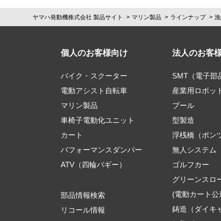
ヤマハ発動機株式会社 製品サイト
マリン製品
ラインナップ
漁
個人のお客様向け
法人のお客
バイク・スクーター
SMT（電子
電動アシスト自転車
産業用ロボッ
マリン製品
プール
車椅子電動化ユニット
型製造
カート
浮桟橋（ポン
パフォーマンスダンパー
無人システム
ATV（四輪バギー）
ゴルフカー
グリーンスロ
(電動カート公
部品情報検索
鋳造（ダイキ
リコール情報