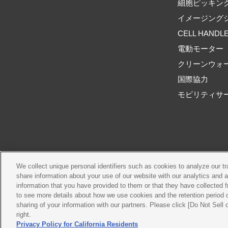
細胞ピッキン
イメージング
CELL HANDL
電動モーター
クリーンウォ
国際協力
モビリティサ
We collect unique personal identifiers such as cookies to analyze our t
ご利用規約
推奨環境
share information about your use of our website with our analytics and 
information that you have provided to them or that they have collected f
to see more details about how we use cookies and the retention period o
sharing of your information with our partners. Please click [Do Not Sell
right.
Privacy Policy for California Residents