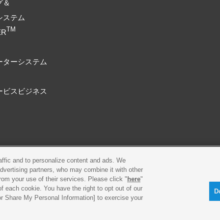
グ＆
システム
TM
ER
ーターシステム
ービスビジネス
raffic and to personalize content and ads. We
プライバシーポリシー
Cookieポリシー
advertising partners, who may combine it with other
rom your use of their services. Please click "
here
"
古物営業法に基づく表示
製品・事業のお問合せ
f each cookie. You have the right to opt out of our
D
 or Share My Personal Information] to exercise your
© Yamaha Motor Co., Ltd.