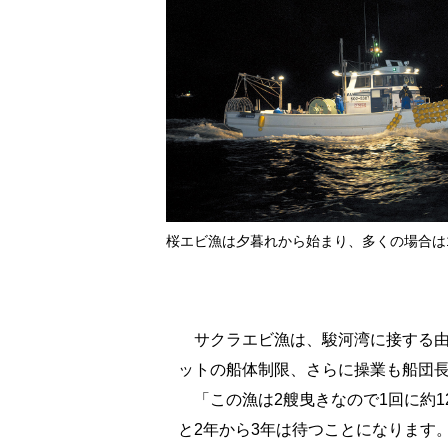
桜エビ漁は夕暮れから始まり、多くの場合は
サクラエビ漁は、駿河湾に接する由比
ットの船体制限、さらに操業も船団
「この漁は2艘曳きなので1回に約1
と2年から3年は待つことになります