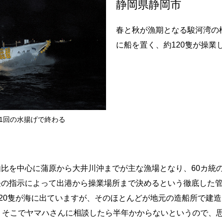
静岡県静岡市
春と秋が漁期となる駿河湾の
に船を置く、約120隻が操業
1回の水揚げで終わる
を中心に蒲原から大井川沖までが主な漁場となり、60カ統の許
長の指示によって出港から操業場所まで決めるという徹底した
20隻が海に出ていますが、そのほとんどが地元の造船所で建
。そこでヤマハさんに相談したら半年かからないというので、