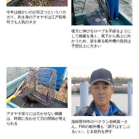
今年は細かいのが目立つというバカ
ガイ。剥き身のアオヤギは江戸前寿
司でも人気のネタ
後方に伸びるロープを手繰るように
して鋤簾を曳く。風下から風上に向
かうため、波を被る船外機の負担は
予想以上に大きい
アオヤギ採りには欠かせない鋤簾
は、時期に合わせて刃の間隔が替え
漁師歴49年のベテラン岩崎真一さ
られる
ん。F90の船外機も「調子はすこぶ
るいい」と太鼓判を押す