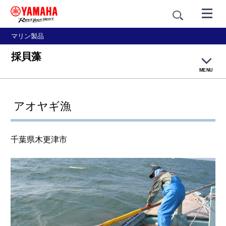
マリン製品
採貝藻
MENU
大漁ネットトップページ
アオヤギ漁
釣り漁
千葉県木更津市
網漁
養殖
篭壺漁・採貝藻
乗合船・観光船