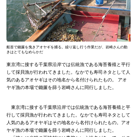
ヤマハ設計室だより
船首で鋤簾を曳きアオヤギを捕る。繰り返し行う作業だが、岩崎さんの動
きはとてもなめらかだ
東京湾に接する千葉県沿岸では伝統漁である海苔養殖と平行
して採貝漁が行われてきました。なかでも寿司ネタとして人
気のあるアオヤギはその地名から名付けられたもの。 アオ
ヤギ漁の本場で鋤簾を篩う岩崎さんに同行しました。
東京湾に接する千葉県沿岸では伝統漁である海苔養殖と平
行して採貝漁が行われてきました。なかでも寿司ネタとして
人気のあるアオヤギはその地名から名付けられたもの。アオ
ヤギ漁の本場で鋤簾を篩う岩崎さんに同行しました。