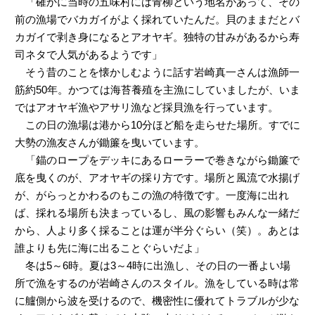
「確かに当時の五味村には青柳という地名があって、その
前の漁場でバカガイがよく採れていたんだ。貝のままだとバ
カガイで剥き身になるとアオヤギ。独特の甘みがあるから寿
司ネタで人気があるようです」
そう昔のことを懐かしむように話す岩崎真一さんは漁師一
筋約50年。かつては海苔養殖を主漁にしていましたが、いま
ではアオヤギ漁やアサリ漁など採貝漁を行っています。
この日の漁場は港から10分ほど船を走らせた場所。すでに
大勢の漁友さんが鋤簾を曳いています。
「錨のロープをデッキにあるローラーで巻きながら鋤簾で
底を曳くのが、アオヤギの採り方です。場所と風流で水揚げ
が、がらっとかわるのもこの漁の特徴です。一度海に出れ
ば、採れる場所も決まっているし、風の影響もみんな一緒だ
から、人より多く採ることは運が半分ぐらい（笑）。あとは
誰よりも先に海に出ることぐらいだよ」
冬は5～6時。夏は3～4時に出漁し、その日の一番よい場
所で漁をするのが岩崎さんのスタイル。漁をしている時は常
に艫側から波を受けるので、機密性に優れてトラブルが少な