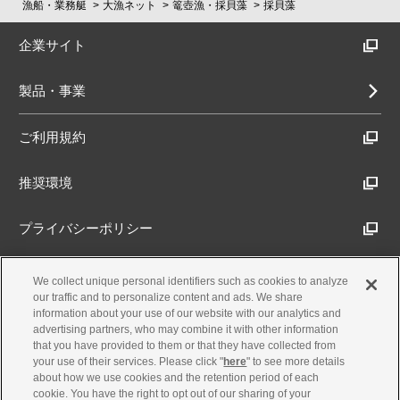
漁船・業務艇
大漁ネット
篭壺漁・採貝藻
採貝藻
企業サイト
製品・事業
ご利用規約
推奨環境
プライバシーポリシー
Cookieポリシー
We collect unique personal identifiers such as cookies to analyze
our traffic and to personalize content and ads. We share
information about your use of our website with our analytics and
アクセシビリティ方針
advertising partners, who may combine it with other information
that you have provided to them or that they have collected from
your use of their services. Please click "
here
" to see more details
about how we use cookies and the retention period of each
古物営業法に基づく表示
cookie. You have the right to opt out of our sharing of your