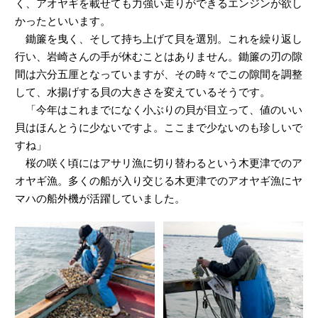
く、アオヤギを載せても力強い走りができるエンジンが欲し
かったといいます。
鋤簾を曳く、そして持ち上げて貝を選別。これを繰り返し
行い、岩崎さんの手が休むことはありません。鋤簾の刃の隙
間は六分五厘となっていますが、その時々でこの隙間を調整
して、水揚げする貝の大きさを変えているそうです。
「今年はこれまでになく小ぶりの貝が目立って、値のいい
貝はほんとうに少ないですよ。ここまで少ないのも珍しいで
すね」
桜の咲く頃にはアサリ漁に切り替わるという木更津でのア
オヤギ漁。多くの船が入り交じる木更津でのアオヤギ漁にヤ
マハの船外機が活躍していました。